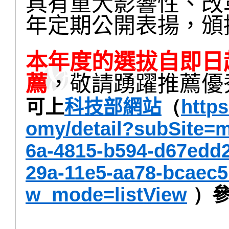
具有重大影響性、改
年定期公開表揚，頒
本年度的選拔
自即日
薦
，
敬請踴躍推薦優
可上
科技部網站
（
htt
ps
om
y/detail?subSite=m
6a-4815-b594-
d67edd
29a-11e5-aa78-bcaec
w_mode=
listView
）