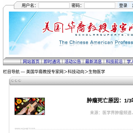
用户名：
密码：
｜
网站首页
｜
即时通讯
｜
活动公告
｜
最新消息
｜
科技前沿
｜
学
栏目导航 —
美国华裔教授专家网
＞
科技动向
＞
生物医学
肿瘤死亡原因：1/3
来源：医学界肿瘤频道、生物探