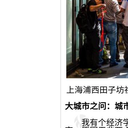
上海浦西田子坊
大城市之问：城
我有个经济学界