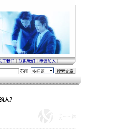
关于我们
｜
联系我们
｜
申请加入
｜
范围
的人？