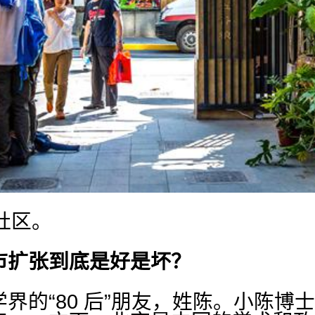
社区。
市扩张到底是好是坏？
的“80 后”朋友，姓陈。小陈博