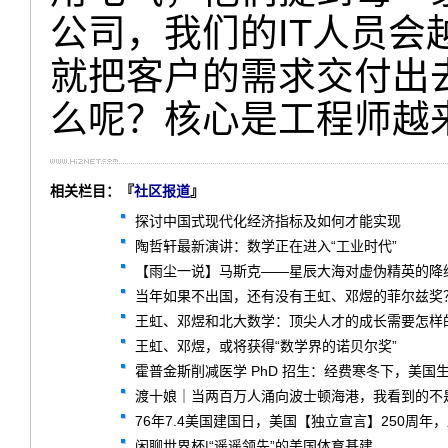
公司，我们的IT人员
就把客户的需求交付出
么呢？核心是工程师越
相关栏目：『
社区报道
』
探讨中国式现代化经济指标及如何才能实现
陶哲轩最新演讲：数学正在进入“工业时代”
【雨尘一说】马斯克——星辰大海对虚伪精英的降
当年如果不出国，还有没有王虹、邓煜的菲尔兹奖
王虹、邓煜和北大数学：顶尖人才的成长需要怎样
王虹、邓煜，或将获得“数学界的诺贝尔奖”
霍普金斯削减医学 PhD 招生：经费寒冬下，美国
渡十娘｜当两百万人涌向波士顿海港，我看到的不
76年7.4美国建国日，美国【独立宣言】250周年
闲聊世界杯|“遥遥领先”的美国体育基建