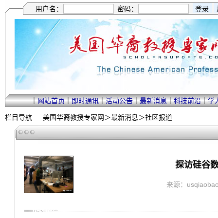
用户名：
密码：
｜
网站首页
｜
即时通讯
｜
活动公告
｜
最新消息
｜
科技前沿
｜
学
栏目导航 —
美国华裔教授专家网
＞
最新消息
＞
社区报道
探访硅谷数据
来源：usqiaobao