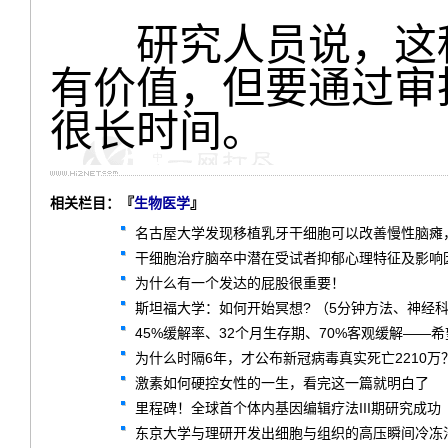
研究人员说，这种
有价值，但要通过审
很长时间。
相关栏目：『
生物医学
』
名古屋大学发现移植乳牙干细胞可以改善慢性脑瘫
干细胞治疗脑卒中潜在受试者抑郁心理特征及影响因
为什么有一个发达的屁股很重要！
斯坦福大学：如何开始冥想? （5分钟方法、神经
45%缓解率、32个月生存期、70%客观缓解——希望
为什么时隔6年，才公布新冠病毒真实死亡2210万
激素如何硬控女性的一生，看完这一篇就明白了
里程碑！全球首个体内基因编辑疗法III期研究成功
东京大学与理研开发出细胞与组织的高压瞬间冷冻