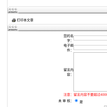
打印本文章
您的名
字：
电子邮
件：
留言内
容：
注意：
留言内容不要超过40
未 审 核：
是