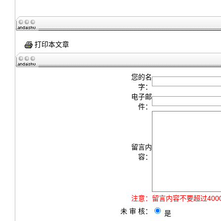
打印本文章
您的名
字：
电子邮
件：
留言内
容：
注意：
留言内容不要超过40
未 审 核：
是