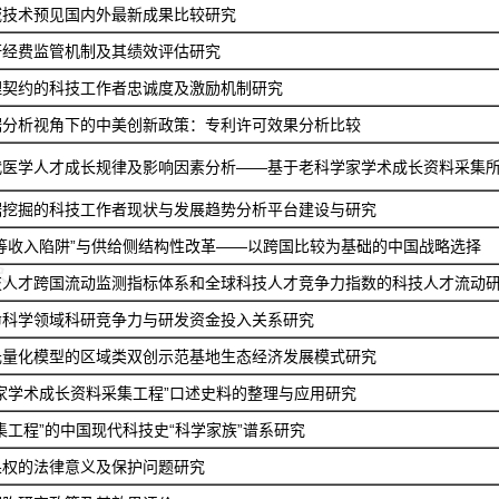
域技术预见国内外最新成果比较研究
研经费监管机制及其绩效评估研究
理契约的科技工作者忠诚度及激励机制研究
据分析视角下的中美创新政策：专利许可效果分析比较
代医学人才成长规律及影响因素分析——基于老科学家学术成长资料采集
据挖掘的科技工作者现状与发展趋势分析平台建设与研究
等收入陷阱”与供给侧结构性改革——以跨国比较为基础的中国战略选择
技人才跨国流动监测指标体系和全球科技人才竞争力指数的科技人才流动
命科学领域科研竞争力与研发资金投入关系研究
元量化模型的区域类双创示范基地生态经济发展模式研究
家学术成长资料采集工程”口述史料的整理与应用研究
集工程”的中国现代科技史“科学家族”谱系研究
果权的法律意义及保护问题研究