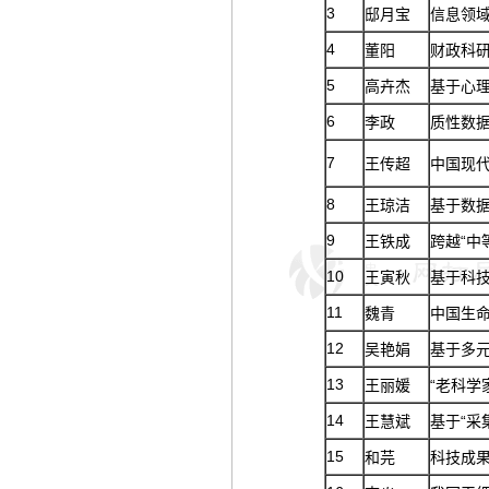
3
邸月宝
信息领
4
董阳
财政科
5
高卉杰
基于心
6
李政
质性数
7
王传超
中国现
8
王琼洁
基于数
9
王铁成
跨越“中
10
王寅秋
基于科
11
魏青
中国生
12
吴艳娟
基于多
13
王丽媛
“老科学
14
王慧斌
基于“采
15
和芫
科技成