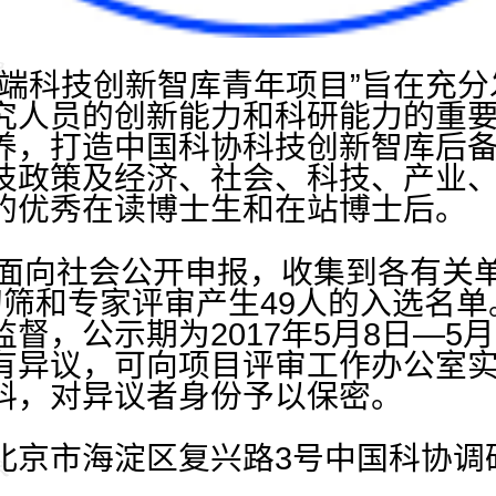
科技创新智库青年项目”旨在充分
究人员的创新能力和科研能力的重
养，打造中国科协科技创新智库后
技政策及经济、社会、科技、产业
的优秀在读博士生和在站博士后。
面向社会公开申报，收集到各有关单
初筛和专家评审产生49人的入选名
督，公示期为2017年5月8日—5
有异议，可向项目评审工作办公室
料，对异议者身份予以保密。
市海淀区复兴路3号中国科协调