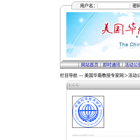
用户名：
密
｜
网站首页
｜
即时通讯
｜
活动公
栏目导航 —
美国华裔教授专家网
＞
活动