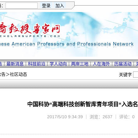
码：
告
｜
最新消息
｜
科技前沿
｜
学人动向
｜
两岸三地
｜
人在海外
｜
历届活动
｜
公告
＞
社区动态
关键字
中国科协“高端科技创新智库青年项目“入选
2017/5/10 9:34:39 ｜ 浏览：2637 ｜ 评论：0