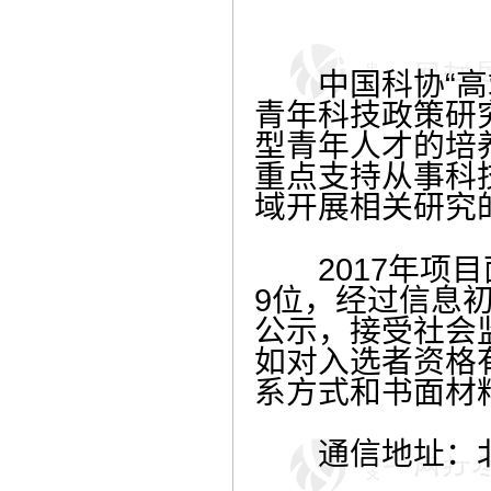
中国科协“高端
青年科技政策研
型青年人才的培
重点支持从事科
域开展相关研究
2017年项目
9位，经过信息
公示，接受社会监
如对入选者资格
系方式和书面材
通信地址：北京