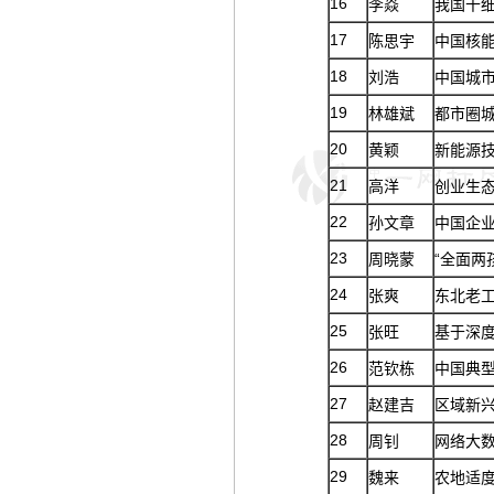
16
李焱
我国干
17
陈思宇
中国核
18
刘浩
中国城市
19
林雄斌
都市圈
20
黄颖
新能源
21
高洋
创业生
22
孙文章
中国企
23
周晓蒙
“全面两
24
张爽
东北老
25
张旺
基于深
26
范钦栋
中国典
27
赵建吉
区域新
28
周钊
网络大
29
魏来
农地适