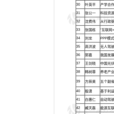
30
叶英平
产学合
31
张公一
科技资
32
沈费伟
从行政
33
张国栋
“互联网
34
刘龙
PPP模
35
高洪波
无人驾
36
郭嘉
我国发
37
王剑晓
中国光
38
韩树蓉
养老产
39
方辰昊
五个副
40
殷潇
基于利
41
白惠仁
自动驾
42
臧天磊
能源互