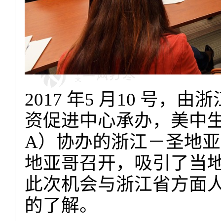
2017
年
5
月
10
号，由浙
资促进中心承办，美中
A
）协办的浙江－圣地亚
地亚哥召开，吸引了当
此次机会与浙江省方面
的了解。