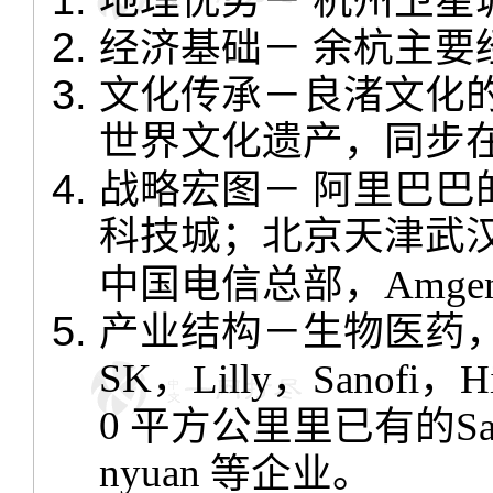
地理优势－
杭州卫星
经济基础－
余杭主要
文化传承－良渚文化
世界文化遗产，同步
战略宏图－
阿里巴巴
科技城；北京天津武
中国电信总部，
Amge
产业结构－生物医药
SK
，
Lilly
，
Sanofi
，
H
0
平方公里里已有的
Sa
nyuan
等企业。