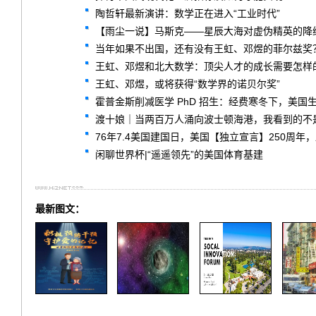
陶哲轩最新演讲：数学正在进入“工业时代”
【雨尘一说】马斯克——星辰大海对虚伪精英的降
当年如果不出国，还有没有王虹、邓煜的菲尔兹奖
王虹、邓煜和北大数学：顶尖人才的成长需要怎样
王虹、邓煜，或将获得“数学界的诺贝尔奖”
霍普金斯削减医学 PhD 招生：经费寒冬下，美国
渡十娘｜当两百万人涌向波士顿海港，我看到的不
76年7.4美国建国日，美国【独立宣言】250周年
闲聊世界杯|“遥遥领先”的美国体育基建
最新图文：