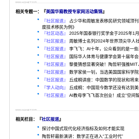
相关专题一：『
美国华裔教授专家网活动集锦
』
『社区报道』
占少华和周敏发表移民研究领域顶刊
度技术移民为例》
『社区动态』
2025年国泰银行奖学金于2025年1
『社区报道』
周敏博士名列2024年世界顶尖华人
『社区报道』
李飞飞：AI十年，公众看到的是一
『社区报道』
国际华人体育与健康学会第十届年会
『社区报道』
黎曼猜想显著突破！陶哲轩强推MIT
『社区报道』
数学家侯一钊，当选美国国家科学院
『社区报道』
丘成桐讲座：中国数学的现状和将来
『学人动向』
丘成桐：中国现今数学还没有达到美国
『社区报道』
AI教母李飞飞首次创业！成立“空间
相关栏目：『
社区报道
』
探讨中国式现代化经济指标及如何才能实现
陶哲轩最新演讲：数学正在进入“工业时代”