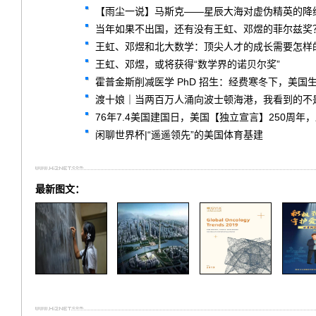
【雨尘一说】马斯克——星辰大海对虚伪精英的降
当年如果不出国，还有没有王虹、邓煜的菲尔兹奖
王虹、邓煜和北大数学：顶尖人才的成长需要怎样
王虹、邓煜，或将获得“数学界的诺贝尔奖”
霍普金斯削减医学 PhD 招生：经费寒冬下，美国
渡十娘｜当两百万人涌向波士顿海港，我看到的不
76年7.4美国建国日，美国【独立宣言】250周年
闲聊世界杯|“遥遥领先”的美国体育基建
最新图文：