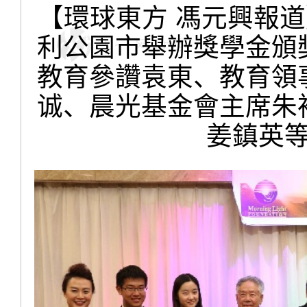
【環球東方 馮元興報道
利公園市舉辦獎學金頒
教育參讚袁東、教育領
诚、晨光基金會主席朱
姜鎮英