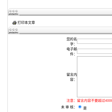
打印本文章
您的名
字：
电子邮
件：
留言内
容：
注意：
留言内容不要超过40
未 审 核：
是