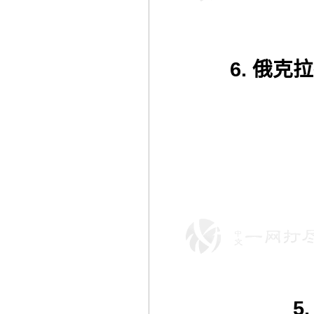
6. 俄克
5