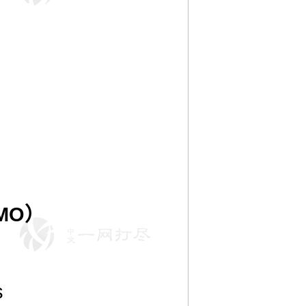
 MO）
s