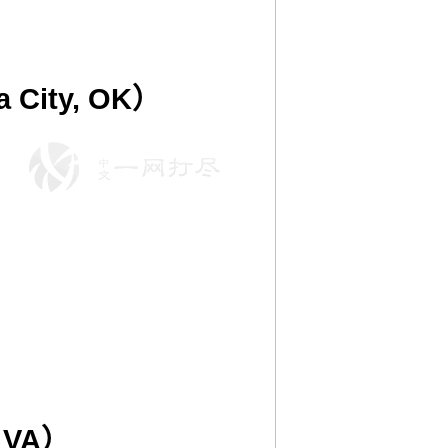
 City, OK）
 VA）