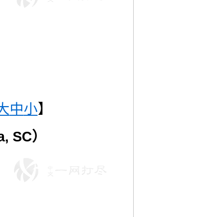
大
中
小
】
, SC）