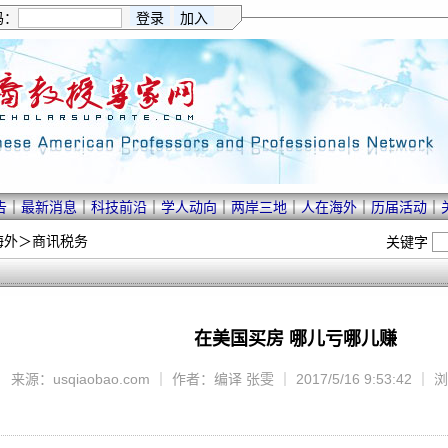
码：
告
｜
最新消息
｜
科技前沿
｜
学人动向
｜
两岸三地
｜
人在海外
｜
历届活动
｜
海外
＞
商讯税务
关键字
在美国买房 哪儿亏哪儿赚
来源：usqiaobao.com ｜ 作者：编译 张雯 ｜ 2017/5/16 9:53:42 ｜