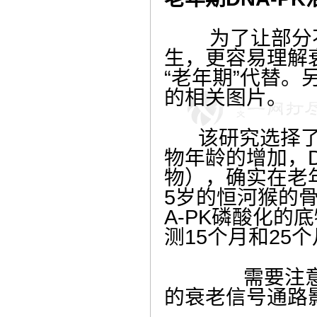
为了让部分
生，更容易理解
“老年期”代替
的相关图片。
该研究选择了小
物年龄的增加，
物），确实在老
5
岁的恒河猴的
A-PK
磷酸化的底
测
15
个月和
25
个
需要注
的衰老信号通路