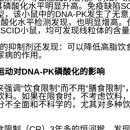
其磷酸化水平明显升高。免疫缺陷
S
型，该小鼠中的
DNA-PK
发生了无意
磷酸化水平检测发现，也明显增高。
测
SCID
小鼠，均可发现线粒体的含量
的抑制剂还发现：可以降低高脂饮
尿病的作用。
运动对
DNA-PK
磷酸化的影响
强调“饮食限制”而不用“膳食限制
饮料。如果在限食时，不考虑饮料
分不全面和不科学的，尤其对多种
限制（
CR
）
3
年多的恒河猴，发