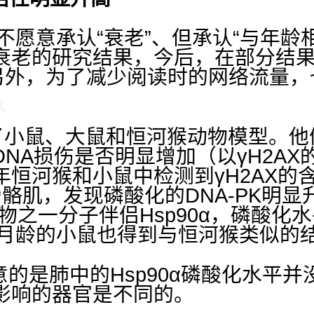
不愿意承认“衰老”、但承认“与年龄
衰老的研究结果，今后，在部分结
。另外，为了减少阅读时的网络流量
鼠、大鼠和恒河猴动物模型。他
DNA
损伤是否明显增加（以γ
H2AX
年恒河猴和小鼠中检测到γ
H2AX
的
骨骼肌，发现磷酸化的
DNA-PK
明显
物之一分子伴侣
Hsp90
α，磷酸化
月龄的小鼠也得到与恒河猴类似的
意的是肺中的
Hsp90
α磷酸化水平并
影响的器官是不同的。