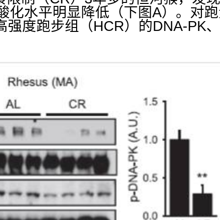
酸化水平明显降低（下图
A
）。对跑
高强度跑步组（
HCR
）的
DNA-PK