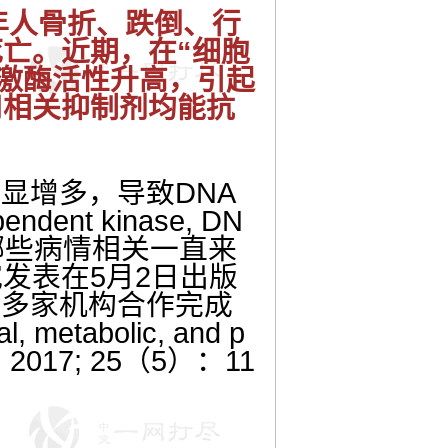
年人骨折、跌倒、行
亡。近期，在“细胞
激酶活性升高，引起
用相关抑制剂均能抗
显增多，导致
DNA
endent kinase, DN
哪些病情相关一直来
究发表在
5
月
2
日出版
等多家机构合作完成
l, metabolic, and p
tab. 2017; 25（5）：11