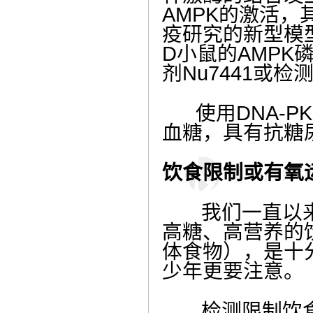
AMPK
的激活，
疫研究的新型模
D
小鼠的
AMPK
剂
Nu7441
或检
使用
DNA-PK
血糖，具有抗糖
饮食限制或有氧
我们一直以来
高糖、高营养的
体食物），是十
少年更要注意。
检测限制饮食