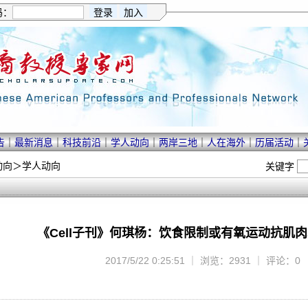
码：
告
｜
最新消息
｜
科技前沿
｜
学人动向
｜
两岸三地
｜
人在海外
｜
历届活动
｜
动向
＞
学人动向
关键字
《Cell子刊》何琪杨：饮食限制或有氧运动抗肌
2017/5/22 0:25:51 ｜ 浏览：2931 ｜ 评论：0