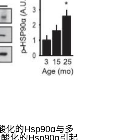
酸化的
Hsp90α
与多
磷酸化的
Hsp90α
引起