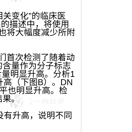
相关变化”的临床医
果的描述中，将使用
，也将大幅度减少所附
们首次检测了随着动
的含量作为分子标志
含量明显升高。分析
1
升高（下图
B
）。
DN
水平也明显升高。检
结果。
没有升高，说明不同