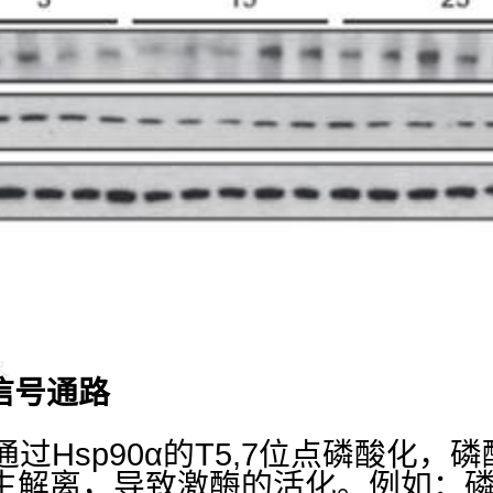
信号通路
通过
Hsp90α
的
T5,7
位点磷酸化，磷
生解离，导致激酶的活化。例如：