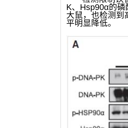
K
、
Hsp90α
的磷
大鼠，也检测到
平明显降低。