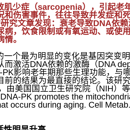
肌少症（
sarcopenia
），引起老
况和伤害事件，往往导致并发症和死
的研究文章发现：衰老导致
DNA
依赖
尿病，饮食限制或有氧运动、或使
病情。
一个最为明显的变化是基因突变明
从而激活
DNA
依赖的激酶（
DNA dep
-PK
影响老年期那些生理功能，与
目前的结果为最直接的结论。该研
上，由美国国立卫生研究院（
NIH
）
. DNA-PK promotes the mitochondria
 that occurs during aging. Cell Me
活性
明显升高