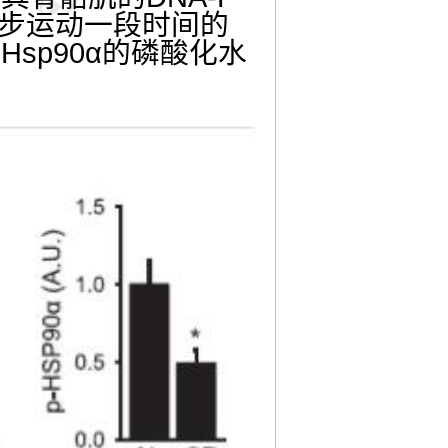
步运动一段时间的
、
Hsp90α
的磷酸化水