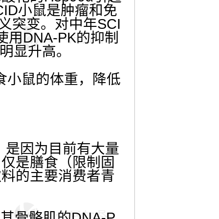
CID
小鼠是肿瘤和免
义突变。对中年
SCI
使用
DNA-PK
的抑制
明显升高。
食小鼠的体重，降低
”，是因为目前有大量
，仅是膳食（限制固
饮料的主要消费者青
现其骨骼肌的
DNA-P