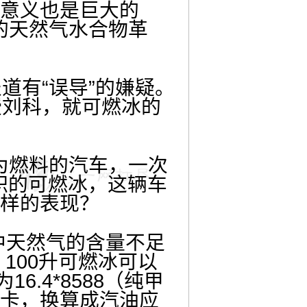
的意义也是巨大的
的天然气水合物革
道有“误导”的嫌疑。
授刘科，就可燃冰的
为燃料的汽车，一次
体积的可燃冰，这辆车
这样的表现？
中天然气的含量不足
100升可燃冰可以
6.4*8588（纯甲
43千卡，换算成汽油应