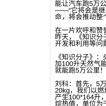
能让汽车跑5万
——“它将会是
命，将会推动整
在一片欢呼和赞
昨天，《知识分
开发和利用等问
《知识分子》：
加100升天然气
就能跑5万公里
刘科：首先，5
20kg，我们以
产生100*164
烷热值，单位为千卡