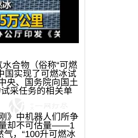
气水合物（俗称“可燃
中国实现了可燃冰试
共中央、国务院向国土
物试采任务的相关单
金刚》中机器人们所争
量却不可估量——1
气，“100升可燃冰