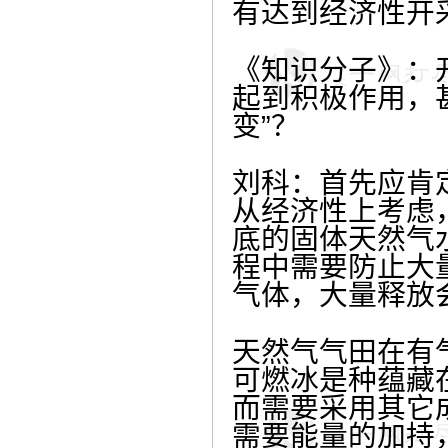
有达到经济性开
《知识分子》：
起到积极作用，
变”？
刘科：首先应肯
从经济性上考虑
底的固体天然气
程中需要防止大
气体，大量释放
天然气气田在有
可燃冰是种蕴藏
而需要采用其它
需要能量的加持