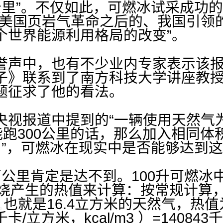
公里”。不仅如此，可燃冰试采成功
继美国页岩气革命之后的、我国引领
个世界能源利用格局的改变”。
誉声中，也有不少业内专家表示该报
子》联系到了南方科技大学讲座教
题征求了他的看法。
央视报道中提到的“一辆使用天然气
能跑300公里的话，那么加入相同
！”，可燃冰在现实中是否能够达到
万公里肯定是达不到。100升可燃冰
燃烧产生的热值来计算：按常规计算，
升，也就是16.4立方米的天然气，热值为1
/立方米，kcal/m3 ）=1408