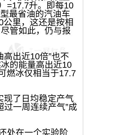
）=17.7升。即每10
小型最省油的汽油车
60公里，这还是按相
。尽管如此，仍与报
高出近10倍”也不
冰的能量高出近10
燃冰仅相当于17.7
实现了日均稳定产气
超过一周连续产气”成
说还处在一个实验阶