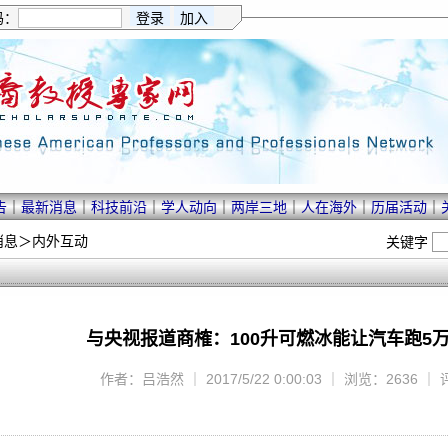
码：
告
｜
最新消息
｜
科技前沿
｜
学人动向
｜
两岸三地
｜
人在海外
｜
历届活动
｜
消息
＞
内外互动
关键字
与央视报道商榷：100升可燃冰能让汽车跑5
作者：吕浩然 ｜ 2017/5/22 0:00:03 ｜ 浏览：2636 ｜