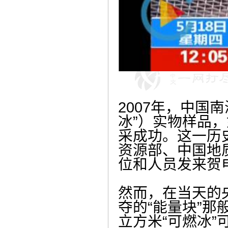
2007年，中国
冰”）实物样品
采成功。这一历
资源部、中国地
位和人员发来贺
然而，在当天的
夺的“能量块”
立方米“可燃冰”