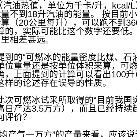
78（汽油热值，单位为千卡/升，kcal/L
能量不到18升汽油的能量。 按目前
算（20公里每升），可以跑不到3
算的，实际可能比这个数字还要低
公里相差甚远。
提到的“可燃冰的能量密度比煤、石油
单位重量还是按单位体积来算，可燃
，上面提到的计算可以看出100升可
这样的论述存在误导的性质。
此次可燃冰试采所取得的“目前我国
高日产达3.5万方），而且已经持续
何评价？
日均产气一万方”的产量来看，应该