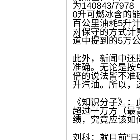
为140843/79
0升可燃冰含的
百公里油耗5升计
对保守的方式计
道中提到的5万
此外，新闻中还
准确。无论是按
倍的说法皆不准确
升汽油。所以，
《知识分子》：
超过一万方（最
绩，究竟应该如
刘科：就目前“