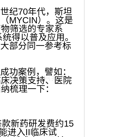
世纪70年代，斯坦
MYCIN）。这是
药物筛选的专家系
系统得以普及应用。
比大部分同一参考标
用成功案例，譬如：
临床决策支持、医院
归纳梳理一下：
款新药研发费约15
能进入II临床试