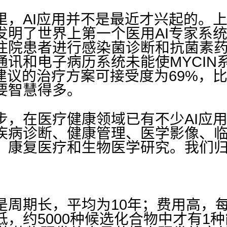
里，AI应用并不是最近才兴起的。
上
明了世界上第一个医用AI专家系统（
住院患者进行感染菌诊断和抗菌素
通讯和电子病历系统未能使MYCIN
统建议的治疗方案可接受度为69%，
要智慧得多。
步，在医疗健康领域已有不少AI应
疾病诊断、健康管理、医学影像、
、康复医疗和生物医学研究。
我们
是周期长，平均为10年；费用高，每
，约5000种候选化合物中才有1种