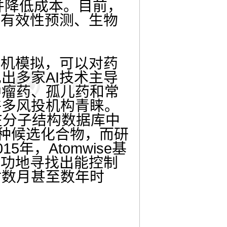
并降低成本。
目前，
全有效性预测、生物
算机模拟，可以对药
出多家AI技术主导
肿瘤药、孤儿药和常
许多风投机构青睐。
，在分子结构数据库中
万种候选化合物，而研
年，Atomwise基
成功地寻找出能控制
时数月甚至数年时