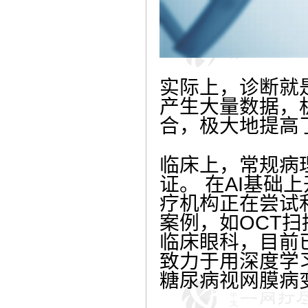
实际上，诊断就
产生大量数据，
合，极大地提高
临床上，常规病
证。
在AI基础
疗机构正在尝试
案例，如OCT扫
临床眼科，目前
致力于用深度学
糖尿病视网膜病