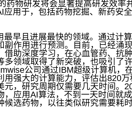
术的药物研发将会显著提高研发效率
AI应用于，包括药物挖掘、新药安
应用最早且进展最快的领域。
通过计
和副作用进行预测。目前，已经涌现
。借助深度学习，在心血管药、抗
等多领域取得了新突破，也吸引了
omwise公司通过IBM超级计算机
利用强大的计算能力，评估出820
元，研究周期仅需要几天时间。2015
物，应用AI算法，不到一天时间就
种候选药物，以往类似研究需要耗