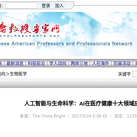
码：
告
｜
最新消息
｜
科技前沿
｜
学人动向
｜
两岸三地
｜
人在海外
｜
历届活动
｜
动向
＞
生物医学
关键字
人工智能与生命科学：AI在医疗健康十大领域
来源：The China Bright ｜ 2017/5/24 0:36:42 ｜ 浏览：11