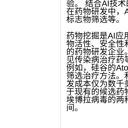
验。
结合AI技
在药物研发中，
标志物筛选等。
药物挖掘是AI
物活性、安全性
的药物研发企业
见传染病治疗药
例如，硅谷的At
筛选治疗方法。
发成本仅为数千美
于现有的候选药
埃博拉病毒的两
间。