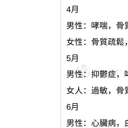
4月
男性：哮喘，骨
女性：骨質疏鬆
5月
男性：抑鬱症，
女人：過敏，骨
6月
男性：心臟病，