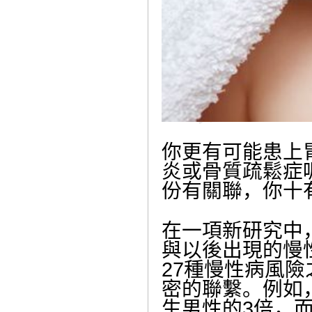
你更有可能患上
炎或骨質疏鬆症
份有關聯，你十
在一項新研究中
與以後出現的慢
27種慢性病風
密的聯繫。例如
生男性的3倍，