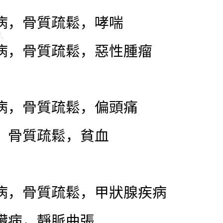
病，骨質疏鬆，哮喘
病，骨質疏鬆，惡性腫瘤
病，骨質疏鬆，偏頭痛
，骨質疏鬆，貧血
病，骨質疏鬆，甲狀腺疾病
臟病，靜脈曲張