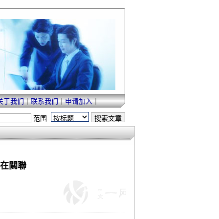
关于我们
｜
联系我们
｜
申请加入
｜
范围
在關聯