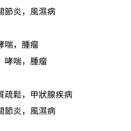
關節炎，風濕病
哮喘，腫瘤
，哮喘，腫瘤
質疏鬆，甲狀腺疾病
關節炎，風濕病