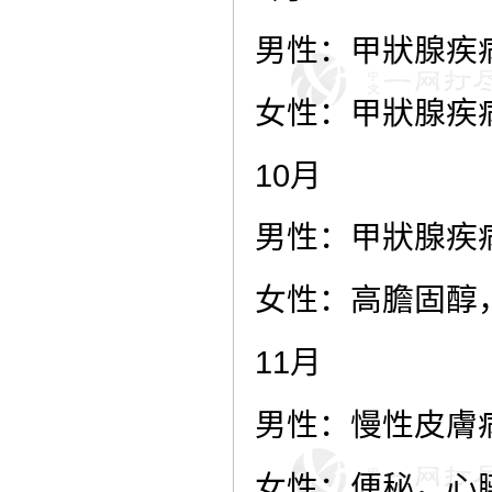
男性：甲狀腺疾
女性：甲狀腺疾
10月
男性：甲狀腺疾
女性：高膽固醇
11月
男性：慢性皮膚
女性：便秘，心