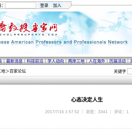
码：
告
｜
最新消息
｜
科技前沿
｜
学人动向
｜
两岸三地
｜
人在海外
｜
历届活动
｜
三地
＞
百家论坛
关键字
心态决定人生
2017/7/16 1:57:52 ｜ 浏览：3341 ｜ 评论：1