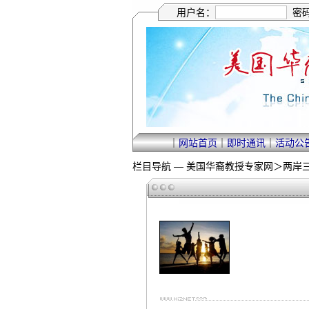
用户名：
密
｜
网站首页
｜
即时通讯
｜
活动公
栏目导航 —
美国华裔教授专家网
＞
两岸