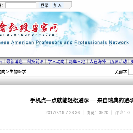
码：
告
｜
最新消息
｜
科技前沿
｜
学人动向
｜
两岸三地
｜
人在海外
｜
历届活动
｜
动向
＞
生物医学
关键字
手机点一点就能轻松避孕 — 来自瑞典的避孕
2017/7/19 7:28:36 ｜ 浏览：3520 ｜ 评论：0