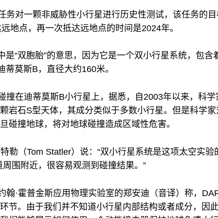
任务对一颗非威胁性小行星进行历史性测试，该任务的目标是
到达远地点，再一次抵达远地点的时间是2024年。
语中是“双胞胎”的意思，因为它是一个双小行星系统，包含
迪蒂莫斯B，直径大约160米。
仅碰撞在迪蒂莫斯B小行星上，据悉，自2003年以来，科
颗岩石S型天体，其成分类似于多数小行星。但是科学家
旦碰撞地球，将对地球碰撞造成区域性危害。
特勒（Tom Statler）说：“双小行星系统是这项太空
道周围附近，很容易观测到碰撞结果。”
、约翰·霍普金斯应用物理实验室的郑安迪（音译）称，DA
环节。由于我们并不知道小行星内部结构或者成分，因