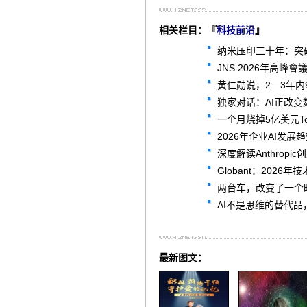
相关栏目：『
科技前沿
』
纳米压印三十年：突
JNS 2026年高
黄仁勋说，2—3年内
独家对话：AI正改
一个月烧掉5亿美元T
2026年企业AI发
深度解读Anthrop
Globant：2026
两台车，改变了一个
AI不是思维的替代
最新图文：