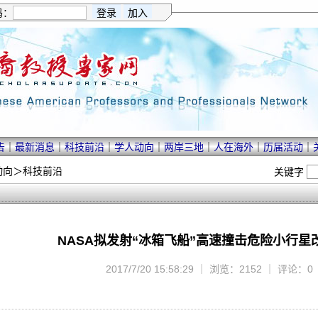
码：
告
｜
最新消息
｜
科技前沿
｜
学人动向
｜
两岸三地
｜
人在海外
｜
历届活动
｜
动向
＞
科技前沿
关键字
NASA拟发射“冰箱飞船”高速撞击危险小行星
2017/7/20 15:58:29 ｜ 浏览：2152 ｜ 评论：0