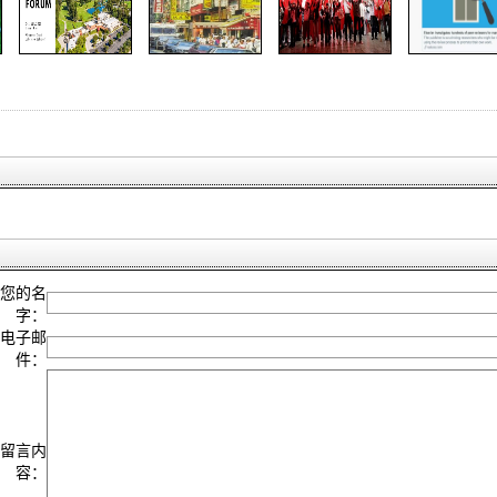
您的名
字：
电子邮
件：
留言内
容：