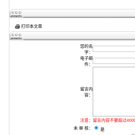
打印本文章
您的名
字：
电子邮
件：
留言内
容：
注意：
留言内容不要超过40
未 审 核：
是