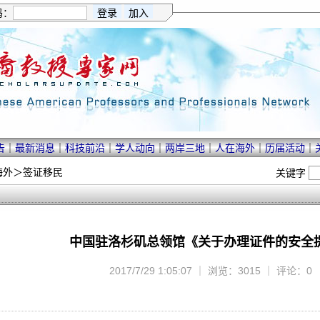
码：
告
｜
最新消息
｜
科技前沿
｜
学人动向
｜
两岸三地
｜
人在海外
｜
历届活动
｜
海外
＞
签证移民
关键字
中国驻洛杉矶总领馆《关于办理证件的安全
2017/7/29 1:05:07 ｜ 浏览：3015 ｜ 评论：0