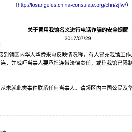
（
http://losangeles.china-consulate.org/chn/zjfw/
）
关于冒用我馆名义进行电话诈骗的安全提醒
2017/07/29
接到
领区内华人华侨来电
反映
情况称
，有人冒充我馆工作
牵连，并威吓当事人要承担连带法律责任，或称我馆已限
馆
从未就此类事件联系任何当事人
。请
领区内中国公民及