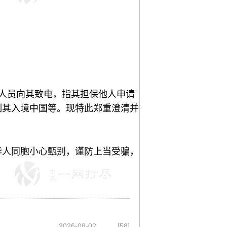
人员
向其
致电，
指其担保他人申请
制其入境中国等
。现特此郑重澄清并
华人同胞小心甄别
，谨防上当受骗
，
2026-08-02
[58]