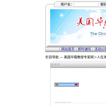
用户名：
密
｜
网站首页
｜
即时通讯
｜
活动公
栏目导航 —
美国华裔教授专家网
＞
人在