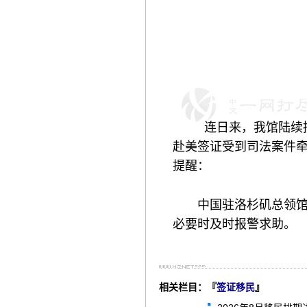
连日来，
我馆
陆续
赴美签证受到司法案件
提醒：
中国驻洛杉矶总领
必要时及时报警求助
。
相关栏目：『
签证移民
』