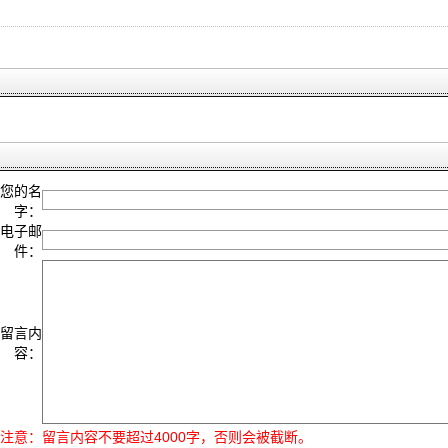
您的名
字：
电子邮
件：
留言内
容：
注意：
留言内容不要超过4000字，否则会被截断。