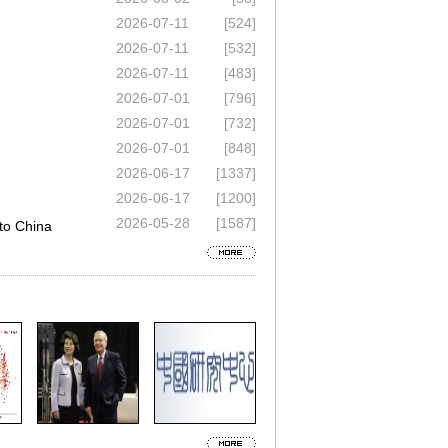
2026-07-11
[524]
2026-07-11
[532]
2026-07-11
[483]
2026-07-01
[796]
2026-07-01
[732]
2026-07-01
[848]
2026-06-17
[1337]
2026-06-17
[1200]
2026-05-28
[1587]
 China