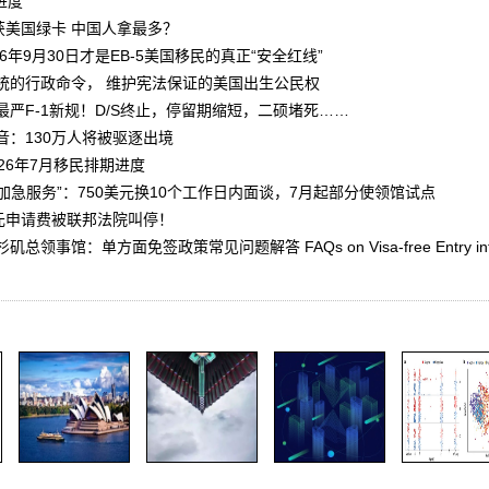
进度
获美国绿卡 中国人拿最多？
026年9月30日才是EB-5美国移民的真正“安全红线”
统的行政命令， 维护宪法保证的美国出生公民权
严F-1新规！D/S终止，停留期缩短，二硕堵死……
音：130万人将被驱逐出境
26年7月移民排期进度
增“加急服务”：750美元换10个工作日内面谈，7月起部分使领馆试点
万美元申请费被联邦法院叫停！
事馆：单方面免签政策常见问题解答 FAQs on Visa-free Entry into