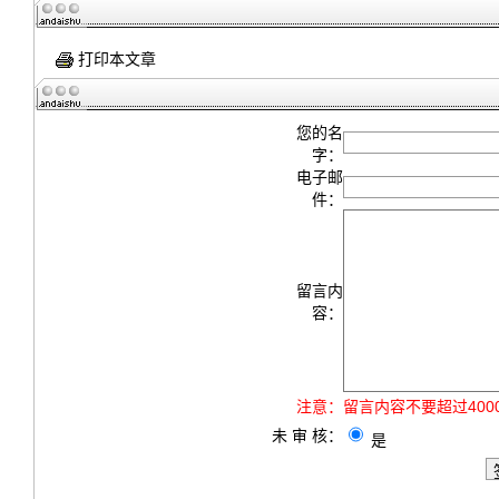
打印本文章
您的名
字：
电子邮
件：
留言内
容：
注意：
留言内容不要超过40
未 审 核：
是