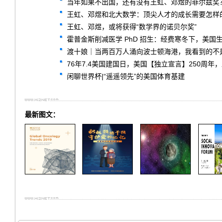
当年如果不出国，还有没有王虹、邓煜的菲尔兹奖
王虹、邓煜和北大数学：顶尖人才的成长需要怎样
王虹、邓煜，或将获得“数学界的诺贝尔奖”
霍普金斯削减医学 PhD 招生：经费寒冬下，美国
渡十娘｜当两百万人涌向波士顿海港，我看到的不
76年7.4美国建国日，美国【独立宣言】250周年
闲聊世界杯|“遥遥领先”的美国体育基建
最新图文：