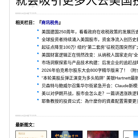
就会吸引更多人去美国
相关栏目：『
商讯税务
』
美国建国250周年，看看政府在收税政策的发展历
全球投资者持续涌入美国股市，资金净流入创历史
起征点降至100万! 纽约“第二套房”征税范围突然扩
美国财富逻辑正在悄然改变：从纳税人国家走向“全
市场洞察探索与产品技术构建：后发企业的追赶战
2026年伯克希尔股东大会800字精华版来了！（附
“本轮美股反弹正演变为多头陷阱” 美银Hartnett最
贝森特与鲍威尔召集华尔街紧急开会：Claude新
美以对伊朗开战，股市会怎么走？一篇讲透涨跌逻
耶魯教授的投資公式：為什麼你的資產配置需要更
最新图文：