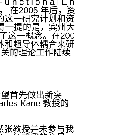
t i o n a l E n
enter）， 在2005 年后，资
的这一研究计划和资
值得一提的是，宾州大
提出了这一概念。在200
绝缘体和超导体耦合来研
相关的理论工作陆续
希望首先做出新突
es Kane 教授的
然张教授并未参与我