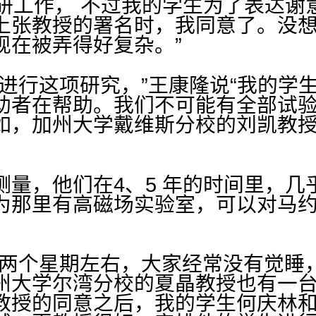
科研工作， 不过我的学生为了表达谢
上张教授的署名时，我同意了。没
现在被弄得好复杂。”
人进行这项研究，”王康隆说“我的学
助者在帮助。我们不可能有全部试验
如，加州大学戴维斯分校的刘凯教
测量，他们在4、5 年的时间里，几
为那里有高磁场实验室，可以对马
呆两个星期左右，大家经常没有觉睡
州大学尔湾分校的夏晶教授也有一
教授的同意之后，我的学生何庆林