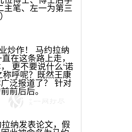
二主笔、左一为第三
）
业炒作！ 马约拉纳
年来一直在这条路上走，
 更不要说什么‘诺
”之称呼呢？既然王康
广泛报道了？ 针对
的前前后后。
马约拉纳发表论文，假