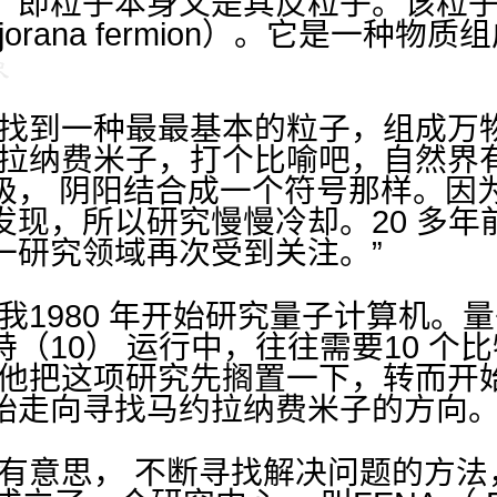
，即粒子本身又是其反粒子。该粒
orana fermion）。它是一种
望找到一种最最基本的粒子，组成万
约拉纳费米子，打个比喻吧，自然界
极， 阴阳结合成一个符号那样。因
现，所以研究慢慢冷却。20 多年
一研究领域再次受到关注。”
我1980 年开始研究量子计算机。
（10） 运行中，往往需要10 个
此他把这项研究先搁置一下，转而开
始走向寻找马约拉纳费米子的方向
有意思， 不断寻找解决问题的方法，”