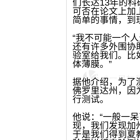
们长达13年的
可否在论文上加
简单的事情，到
“我不可能一个
还有许多外围协
验室给我们。比
体薄膜。”
据他介绍，为了
佛罗里达州，因
行测试。
他说：“一般一
现，我们发现加
于是我们得到夏