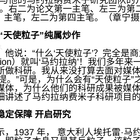
。右二为论文第一主笔、左三为第
主笔，左二为第四主笔。（章宁摄
“天使粒子”纯属炒作
他说：“什么‘天使粒子’？完全是商
 fermion）就叫‘马约拉纳’！我们多
断做科研。我从来没打算去面对媒体，
提。”可是，为什么会有“天使粒子
媒体，为什么他们的科研成果被媒体
细讲述了马约拉纳费米子科研项目
稳定保障 开启研究
，1937 年， 意大利人埃托雷·