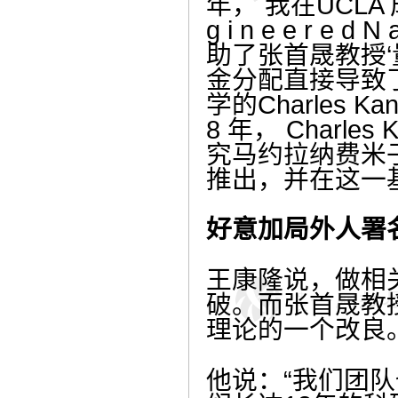
年， 我在UCLA 成立
g i n e e r e 
助了张首晟教授
金分配直接导致了
学的Charles
8 年， Char
究马约拉纳费米
推出，并在这一
好意加局外人署
王康隆说，做相
破。而张首晟教授在
理论的一个改良
他说：“我们团