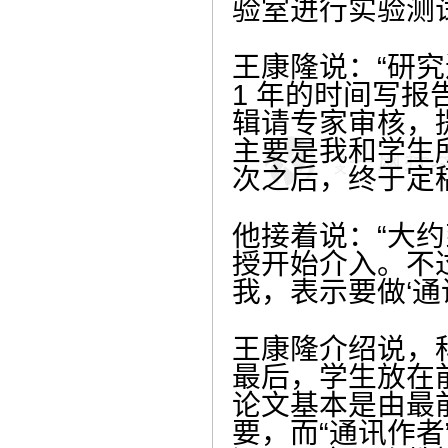
验室进行实验测
王康隆说：“研究
1 年的时间写
辑请专家审核，提
主要是我和学生
次之后，终于定
他接着说：“大约
授开始介入。不过
我，表示要做‘通讯作者
王康隆介绍说，
最后，学生放在
论文基本是由最
要，而“通讯作