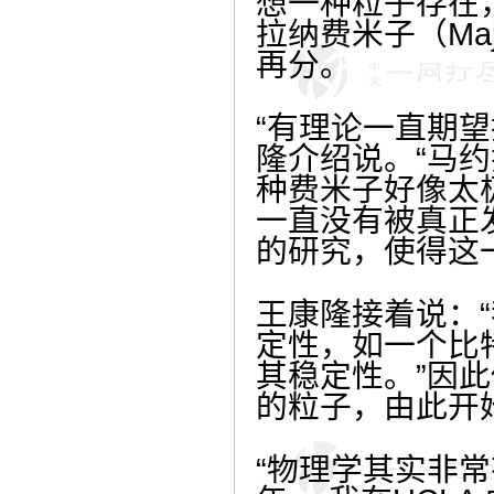
想一种粒子存在
拉纳费米子（Maj
再分。
“有理论一直期
隆介绍说。“马
种费米子好像太
一直没有被真正发
的研究，使得这
王康隆接着说：“
定性，如一个比特
其稳定性。”因
的粒子，由此开
“物理学其实非常