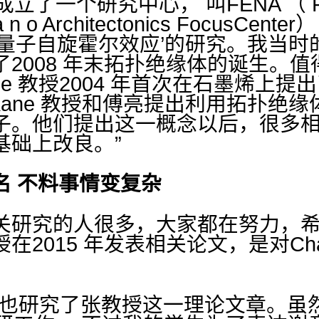
了一个研究中心， 叫FENA （ F u n c 
d N a n o Architectonics FocusC
‘量子自旋霍尔效应’的研究。我当时
2008 年末拓扑绝缘体的诞生。
 Kane 教授2004 年首次在石墨烯上
les Kane 教授和傅亮提出利用拓扑
子。他们提出这一概念以后，很多
基础上改良。”
名 不料事情变复杂
关研究的人很多，大家都在努力，
2015 年发表相关论文，是对Charl
。
队也研究了张教授这一理论文章。虽