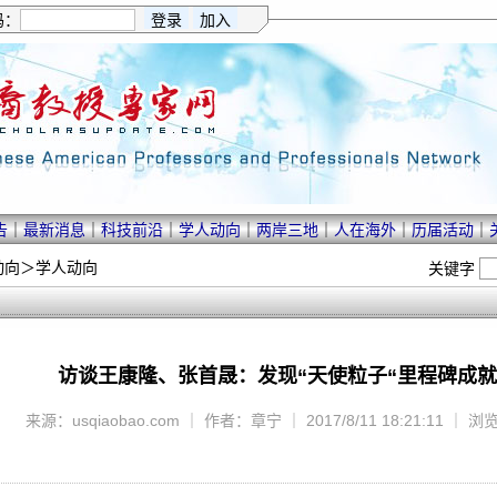
码：
告
｜
最新消息
｜
科技前沿
｜
学人动向
｜
两岸三地
｜
人在海外
｜
历届活动
｜
动向
＞
学人动向
关键字
访谈王康隆、张首晟：发现“天使粒子“里程碑成
来源：usqiaobao.com ｜ 作者：章宁 ｜ 2017/8/11 18:21:11 ｜ 