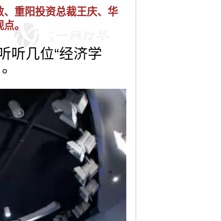
敏、重阳投资总裁王庆、华
观点。
听几位“经济学
了。