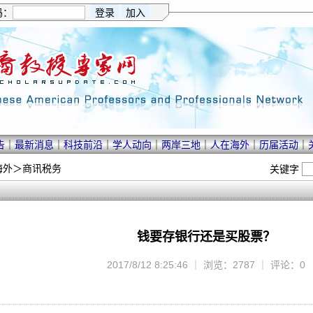
码：
告
｜
最新消息
｜
科技前沿
｜
学人动向
｜
两岸三地
｜
人在海外
｜
历届活动
｜
海外
＞
商讯税务
关键字
钱要存银行还是买股票？
2017/8/12 8:25:46 ｜ 浏览：2787 ｜ 评论：0