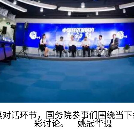
桌对话环节，
国务院参事们
围绕当下
彩讨论。 姚冠华摄