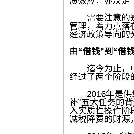
质效应，亦决定
需要注意的是
管理，着力点落
经济政策导向的
由“借钱”到“借
迄今为止，中
经过了两个阶段的
2016年是供
补”五大任务的
入实质性操作阶
减税降费的财源