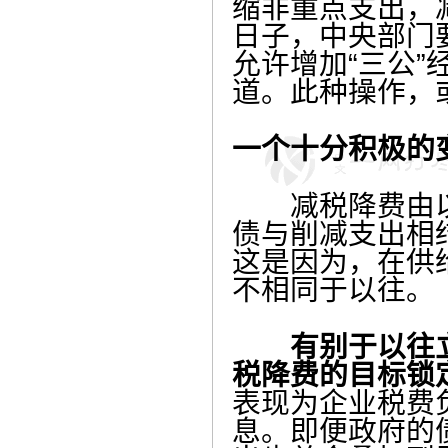
缩非重点支出，
日子，中央部门
允许增加“三公
道。此种操作，
一个十分积极的
减税降费由以
债与削减支出相
这是因为，在供
不相同于以往。
有别于以往
税降费的目标锁
表现为企业税费
息。即便政府的