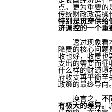
是我国经济运行
点。更为重要的
传统财政政策操
特别是贯穿供给
济调控的一个重
透过现象看本
降费的核心问题
收也好，收费也
支出的需要而征
什么样的财源填
府收支再平衡至
政策的最终导向
换言之，
不
有极大的差异。