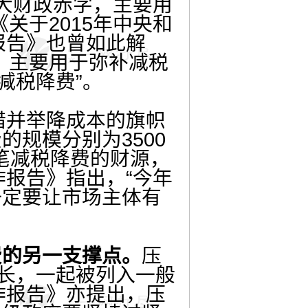
大财政赤字，主要用
关于2015年中央和
报告》也曾如此解
，主要用于弥补减税
减税降费”。
措并举降成本的旗帜
规模分别为3500
一笔减税降费的财源，
作报告》指出，“今年
一定要让市场主体有
的另一支撑点。
压
增长，一起被列入一般
作报告》亦提出，压