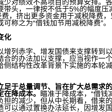
减少对绩效不高项目的预算安排。
要带头，一律按不低于5%的幅度压
”经费，挤出更多资金用于减税降费
或可称之为“借钱加节用减税降费”。
变化
增列赤字、增发国债来支撑转到以
结合的办法加以支撑，应当视作一
给侧结构性改革背景下实施的本轮
立足于总量调节、旨在扩大总需求
定在降成本。
瞄准于降成本，“借钱
负担的减少，但从中长期看，借来
债可以通过置换办法延长，因增发