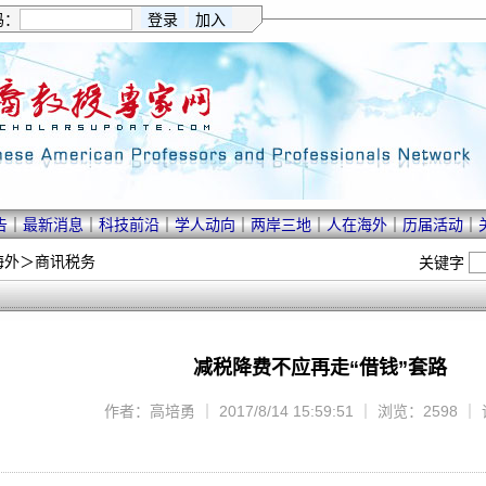
码：
告
｜
最新消息
｜
科技前沿
｜
学人动向
｜
两岸三地
｜
人在海外
｜
历届活动
｜
海外
＞
商讯税务
关键字
减税降费不应再走“借钱”套路
作者：高培勇 ｜ 2017/8/14 15:59:51 ｜ 浏览：2598 