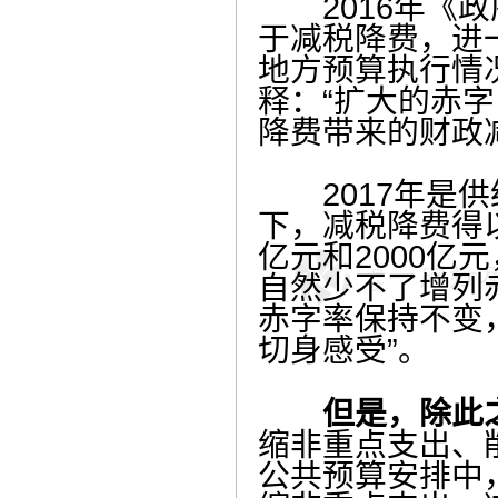
2016年《政
于减税降费，进一
地方预算执行情
释：“扩大的赤
降费带来的财政
2017年是供
下，减税降费得
亿元和2000亿
自然少不了增列赤
赤字率保持不变
切身感受”。
但是，除此之
缩非重点支出、
公共预算安排中