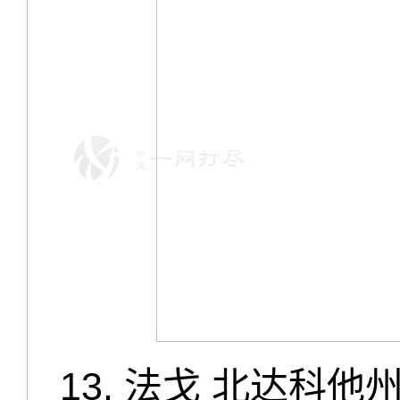
13. 法戈 北达科他州 Fa