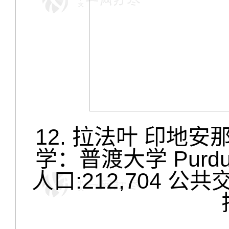
12. 拉法叶 印地安那 La
学：普渡大学 Purdue
人口:212,704 公