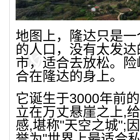
地图上，隆达只是一
的人口，没有太发达
市，适合去放松。险
合在隆达的身上。
它诞生于3000年前
立在万丈悬崖之上,
感,堪称"天空之城"
誉为"世界上最适合私