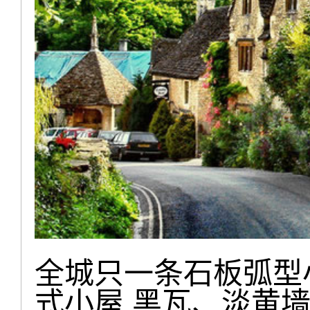
全城只一条石板弧型
式小屋,黑瓦、淡黄