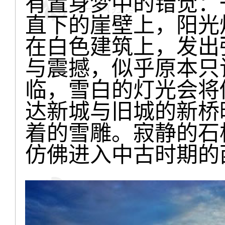
有置身梦中的错觉：
直下的崖壁上，阳光
在白色建筑上，发出
与震撼，似乎原本只
临，雪白的灯光会将
达新城与旧城的新桥
着的雪雕。寂静的石
仿佛进入中古时期的