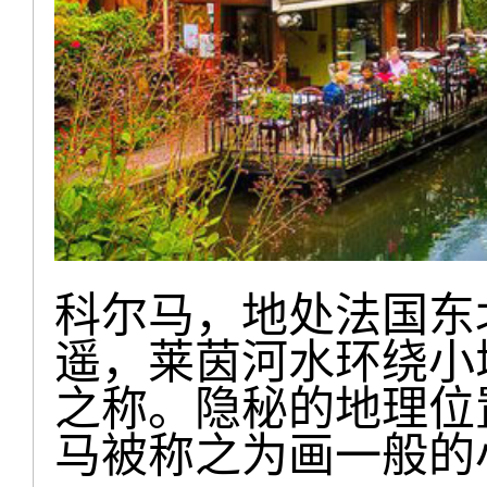
科尔马，地处法国东
遥，莱茵河水环绕小
之称。隐秘的地理位
马被称之为画一般的