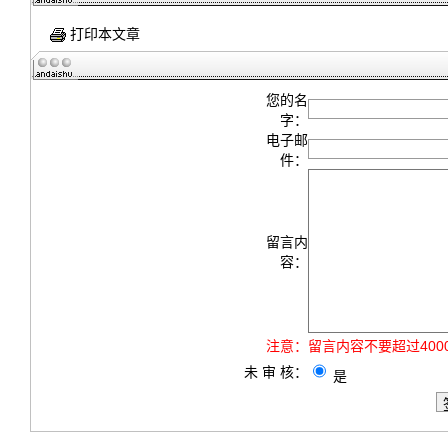
打印本文章
您的名
字：
电子邮
件：
留言内
容：
注意：
留言内容不要超过40
未 审 核：
是