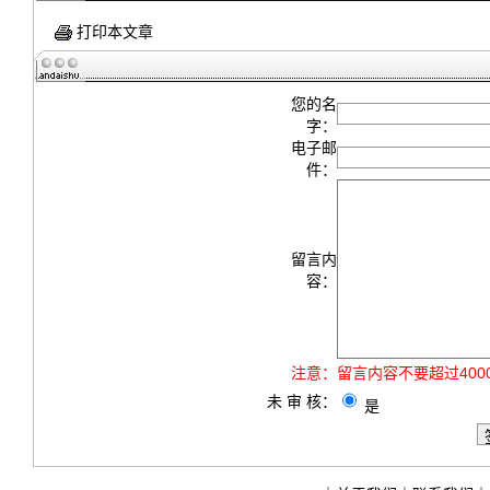
打印本文章
您的名
字：
电子邮
件：
留言内
容：
注意：
留言内容不要超过40
未 审 核：
是