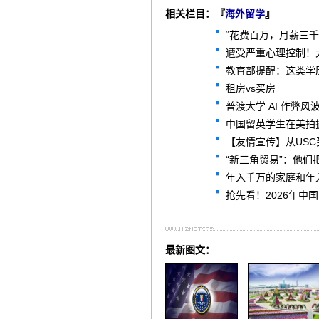
相关栏目：『
海外留学
』
“花费百万，月薪三千
遭受严重心理控制！
教育部提醒：这类学
租房vs买房
普渡大学 AI 作弊
中国留英学生在美拍
【友情宣传】从USC
“新三角贸易”：他们
年入千万的家庭和年
抢先看！2026年中
最新图文：