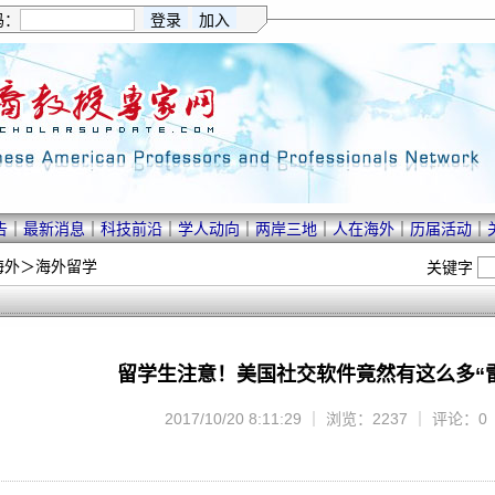
码：
告
｜
最新消息
｜
科技前沿
｜
学人动向
｜
两岸三地
｜
人在海外
｜
历届活动
｜
海外
＞
海外留学
关键字
留学生注意！美国社交软件竟然有这么多“
2017/10/20 8:11:29 ｜ 浏览：2237 ｜ 评论：0