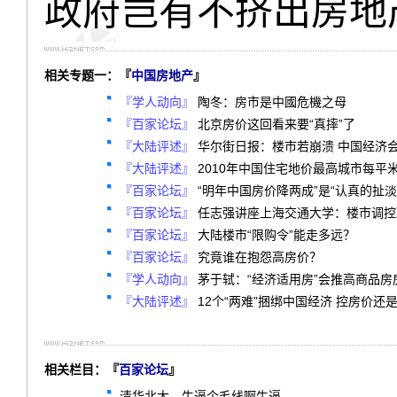
政府岂有不挤出房地
相关专题一：『
中国房地产
』
『学人动向』
陶冬：房市是中國危機之母
『百家论坛』
北京房价这回看来要“真摔”了
『大陆评述』
华尔街日报：楼市若崩溃 中国经济
『大陆评述』
2010年中国住宅地价最高城市每平米
『百家论坛』
“明年中国房价降两成”是“认真的扯淡
『百家论坛』
任志强讲座上海交通大学：楼市调控
『百家论坛』
大陆楼市“限购令”能走多远？
『百家论坛』
究竟谁在抱怨高房价？
『学人动向』
茅于轼：“经济适用房”会推高商品房
『大陆评述』
12个“两难”捆绑中国经济 控房价还
相关栏目：『
百家论坛
』
清华北大，牛逼个毛线啊牛逼