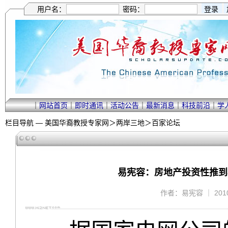
用户名：
密码：
｜
网站首页
｜
即时通讯
｜
活动公告
｜
最新消息
｜
科技前沿
｜
学
栏目导航 —
美国华裔教授专家网
＞
两岸三地
＞
百家论坛
易宪容：房地产投资性推到
作者：易宪容 ｜ 2010/