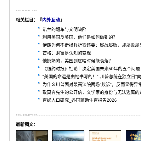
相关栏目：『
内外互动
』
诺兰的翻车与文明缺陷
利用美国反美国，他们是如何做到的？
伊朗为何不断损兵折将还要：屡战屡败，却屡败屡
芒格：财富是认知的变现
他奶奶的，美国到底啥时候能衰落？
《纽约时报》社论｜决定美国未来50年的五个问题
“美国的命运是由祂书写的！”-川普总统在独立日“
为什么川普面对最高法院两场“败诉”，反而显得异
致莫言先生的公开信，文学家的身份与无法逃离的
育娲人口研究_各国辅助生育报告2026
最新图文：