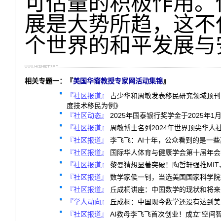
可估量的积极作用。
展是大势所趋，这不
个世界的和平发展与
相关专题一：『
美国华裔教授专家网活动集锦
』
『社区报道』
占少华和周敏发表移民研究领域顶刊
度技术移民为例》
『社区动态』
2025年国泰银行奖学金于2025年1
『社区报道』
周敏博士名列2024年世界顶尖华人
『社区报道』
李飞飞：AI十年，公众看到的是一
『社区报道』
国际华人体育与健康学会第十届年会
『社区报道』
黎曼猜想显著突破！陶哲轩强推MIT
『社区报道』
数学家侯一钊，当选美国国家科学院
『社区报道』
丘成桐讲座：中国数学的现状和将来
『学人动向』
丘成桐：中国现今数学还没有达到美国
『社区报道』
AI教母李飞飞首次创业！成立“空间