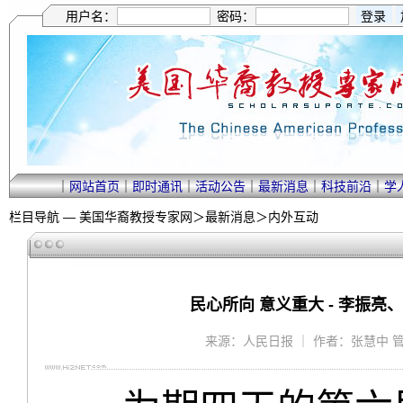
用户名：
密码：
｜
网站首页
｜
即时通讯
｜
活动公告
｜
最新消息
｜
科技前沿
｜
学
栏目导航 —
美国华裔教授专家网
＞
最新消息
＞
内外互动
民心所向 意义重大 - 李振
来源：人民日报 ｜ 作者：张慧中 管克江 ｜