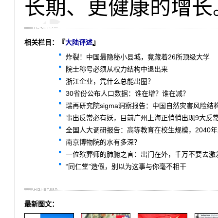
长期、更健康的增长
相关栏目：『
大陆评述
』
炸裂！中国最隐秘小县城，竟藏着26所顶级大学
院士称号必须从权力结构中退出来
浙江企业，凭什么总能出圈？
30省份公布人口数据：谁在增？谁在减？
瑞再研究院sigma洞察报告：中国自然灾害风险结
事出反常必有妖，目前广州上海正悄悄出现9大反
全国人大调研报告：高等教育在校生规模，2040
南京博物院的水有多深？
一位殡葬师的肺腑之言：出门在外，千万不要去激
“同仁堂”造假，别以为这事与你毫不相干
最新图文：