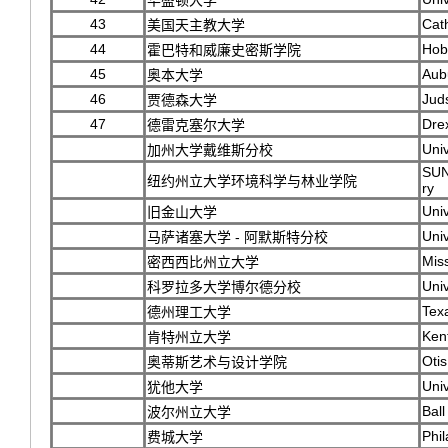
华盛顿大学
43
Cath
美国天主教大学
44
Hob
霍巴特和威廉史密斯学院
45
Aub
奥本大学
46
Jud
贾德森大学
47
Drex
德雷克塞尔大学
Univ
加州大学戴维斯分校
SUN
纽约州立大学环境科学与林业学院
ry
Univ
旧金山大学
Uni
马萨诸塞大学 - 阿默斯特分校
Miss
密西西比州立大学
Univ
科罗拉多大学博尔德分校
Tex
德州理工大学
Kent
肯特州立大学
Otis
奥蒂斯艺术与设计学院
Univ
犹他大学
Ball
波尔州立大学
Phil
费城大学