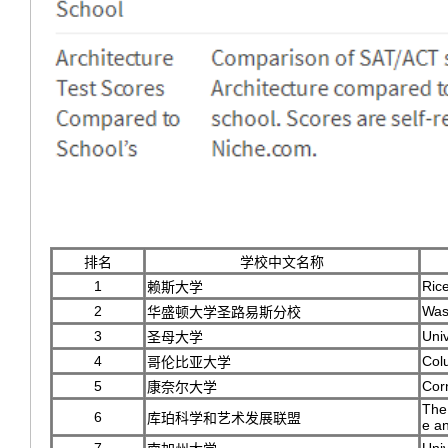
排名
学校中文名称
1
Rice
赖斯大学
2
Wash
华盛顿大学圣路易斯分校
3
Uni
圣母大学
4
Col
哥伦比亚大学
5
Corn
康奈尔大学
The
6
库珀科学和艺术发展联盟
e an