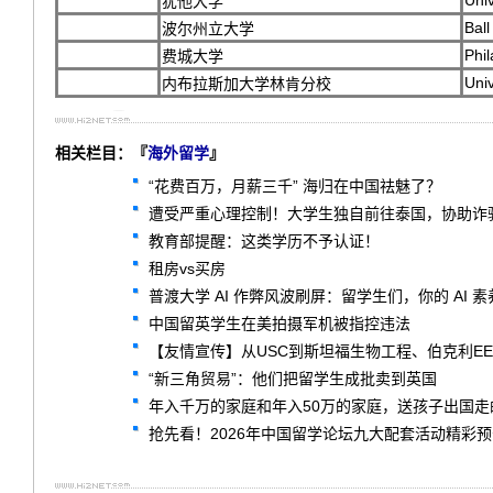
Univ
犹他大学
Ball
波尔州立大学
Phil
费城大学
Univ
内布拉斯加大学林肯分校
相关栏目：『
海外留学
』
“花费百万，月薪三千” 海归在中国祛魅了？
遭受严重心理控制！大学生独自前往泰国，协助诈骗
教育部提醒：这类学历不予认证！
租房vs买房
普渡大学 AI 作弊风波刷屏：留学生们，你的 AI 
中国留英学生在美拍摄军机被指控违法
【友情宣传】从USC到斯坦福生物工程、伯克利EE
“新三角贸易”：他们把留学生成批卖到英国
年入千万的家庭和年入50万的家庭，送孩子出国走
抢先看！2026年中国留学论坛九大配套活动精彩预