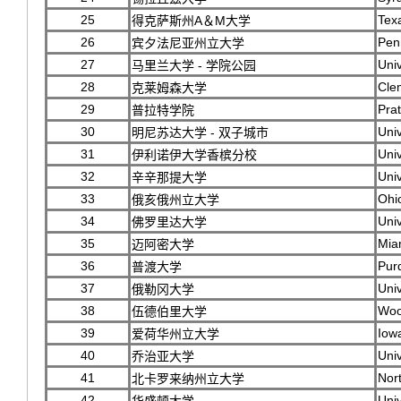
25
Tex
得克萨斯州A＆M大学
26
Pen
宾夕法尼亚州立大学
27
Univ
马里兰大学 - 学院公园
28
Cle
克莱姆森大学
29
Prat
普拉特学院
30
Univ
明尼苏达大学 - 双子城市
31
Univ
伊利诺伊大学香槟分校
32
Univ
辛辛那提大学
33
Ohio
俄亥俄州立大学
34
Univ
佛罗里达大学
35
Miam
迈阿密大学
36
Pur
普渡大学
37
Univ
俄勒冈大学
38
Woo
伍德伯里大学
39
Iowa
爱荷华州立大学
40
Univ
乔治亚大学
41
Nort
北卡罗来纳州立大学
42
Univ