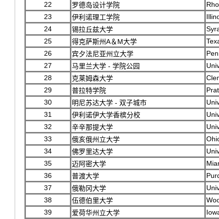
22
Rho
罗德岛设计学院
23
Illi
伊利诺理工学院
24
Syr
锡拉丘兹大学
25
Tex
得克萨斯州A＆M大学
26
Pen
宾夕法尼亚州立大学
27
Univ
马里兰大学 - 学院公园
28
Cle
克莱姆森大学
29
Prat
普拉特学院
30
Univ
明尼苏达大学 - 双子城市
31
Univ
伊利诺伊大学香槟分校
32
Univ
辛辛那提大学
33
Ohio
俄亥俄州立大学
34
Univ
佛罗里达大学
35
Miam
迈阿密大学
36
Pur
普渡大学
37
Univ
俄勒冈大学
38
Woo
伍德伯里大学
39
Iowa
爱荷华州立大学