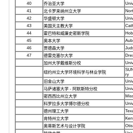
40
Univ
乔治亚大学
41
Nort
北卡罗来纳州立大学
42
Univ
华盛顿大学
43
Cath
美国天主教大学
44
Hob
霍巴特和威廉史密斯学院
45
Aub
奥本大学
46
Jud
贾德森大学
47
Drex
德雷克塞尔大学
Univ
加州大学戴维斯分校
SUN
纽约州立大学环境科学与林业学院
ry
Univ
旧金山大学
Uni
马萨诸塞大学 - 阿默斯特分校
Miss
密西西比州立大学
Univ
科罗拉多大学博尔德分校
Tex
德州理工大学
Kent
肯特州立大学
Otis
奥蒂斯艺术与设计学院