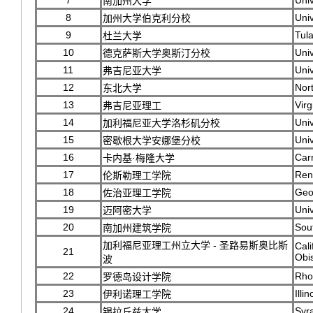
7
Univ
南加州大学
8
Univ
加州大学伯克利分校
9
Tula
杜兰大学
10
Univ
德克萨斯大学奥斯汀分校
11
Univ
弗吉尼亚大学
12
Nort
东北大学
13
Virg
弗吉尼亚理工
14
Univ
加利福尼亚大学洛杉矶分校
15
Univ
密歇根大学安娜堡分校
16
Car
卡内基·梅隆大学
17
Rens
伦斯勒理工学院
18
Geor
佐治亚理工学院
19
Univ
迈阿密大学
20
Sout
南加州建筑学院
加利福尼亚理工州立大学 - 圣路易斯奥比斯
Cali
21
Obi
波
22
Rho
罗德岛设计学院
23
Illi
伊利诺理工学院
24
Syr
锡拉丘兹大学