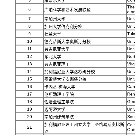
5
Corn
康奈尔大学
The
6
库珀科学和艺术发展联盟
e an
7
Univ
南加州大学
8
Univ
加州大学伯克利分校
9
Tula
杜兰大学
10
Univ
德克萨斯大学奥斯汀分校
11
Univ
弗吉尼亚大学
12
Nort
东北大学
13
Virg
弗吉尼亚理工
14
Univ
加利福尼亚大学洛杉矶分校
15
Univ
密歇根大学安娜堡分校
16
Car
卡内基·梅隆大学
17
Rens
伦斯勒理工学院
18
Geor
佐治亚理工学院
19
Univ
迈阿密大学
20
Sout
南加州建筑学院
加利福尼亚理工州立大学 - 圣路易斯奥比斯
Cali
21
Obi
波