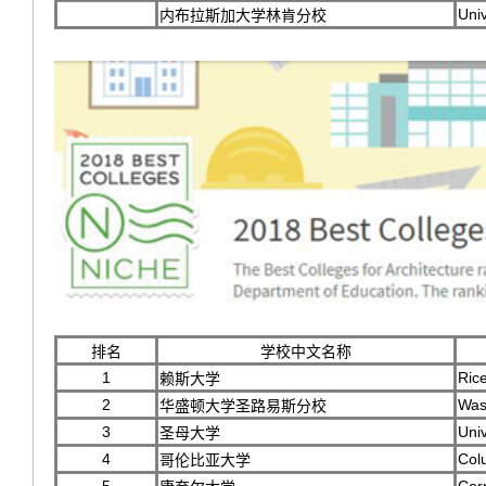
Univ
内布拉斯加大学林肯分校
排名
学校中文名称
1
Rice
赖斯大学
2
Wash
华盛顿大学圣路易斯分校
3
Uni
圣母大学
4
Col
哥伦比亚大学