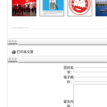
打印本文章
您的名
字：
电子邮
件：
留言内
容：