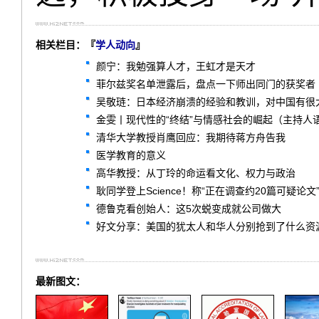
相关栏目：『
学人动向
』
颜宁：我勉强算人才，王虹才是天才
菲尔兹奖名单泄露后，盘点一下师出同门的获奖者
吴敬琏：日本经济崩溃的经验和教训，对中国有很
金雯丨现代性的“终结”与情感社会的崛起（主持人
清华大学教授肖鹰回应：我期待蒋方舟告我
医学教育的意义
高华教授：从丁玲的命运看文化、权力与政治
耿同学登上Science！称“正在调查约20篇可疑论文
德鲁克看创始人：这5次蜕变成就公司做大
好文分享：美国的犹太人和华人分别抢到了什么资
最新图文：