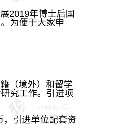
展2019年博士后国
南。为便于大家申
。
籍（境外）和留学
后研究工作。引进项
币，引进单位配套资