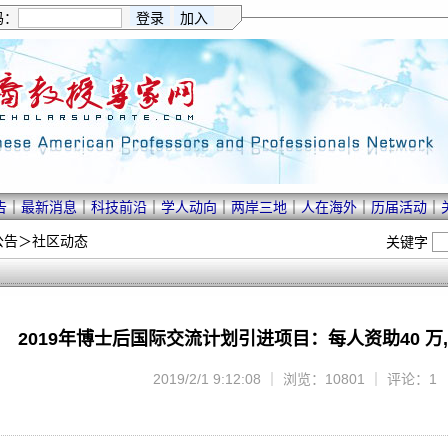
码：
告
｜
最新消息
｜
科技前沿
｜
学人动向
｜
两岸三地
｜
人在海外
｜
历届活动
｜
公告
＞
社区动态
关键字
2019年博士后国际交流计划引进项目：每人资助40 万,
2019/2/1 9:12:08 ｜ 浏览：10801 ｜ 评论：1