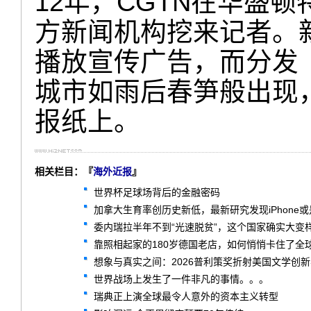
12年，CGTN在华盛
方新闻机构挖来记者。
播放宣传广告，而分发
城市如雨后春笋般出现
报纸上。
相关栏目：『
海外近报
』
世界杯足球场背后的金融密码
加拿大生育率创历史新低，最新研究发现iPhone
委内瑞拉半年不到“光速脱贫”，这个国家确实大变
靠照相起家的180岁德国老店，如何悄悄卡住了全球
想象与真实之间：2026普利策奖折射美国文学创
世界战场上发生了一件非凡的事情。。。
瑞典正上演全球最令人意外的资本主义转型