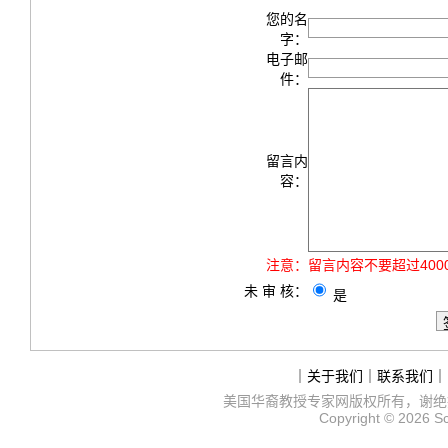
您的名
字：
电子邮
件：
留言内
容：
注意：
留言内容不要超过40
未 审 核：
是
｜
关于我们
｜
联系我们
｜
美国华裔教授专家网
版权所有，谢绝
Copyright © 2026
S