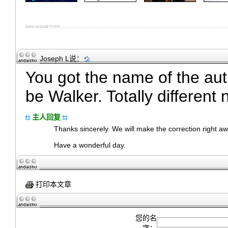
Joseph L
说：
You got the name of the aut
be Walker. Totally different
主人回复
Thanks sincerely. We will make the correction right aw
Have a wonderful day.
打印本文章
您的名