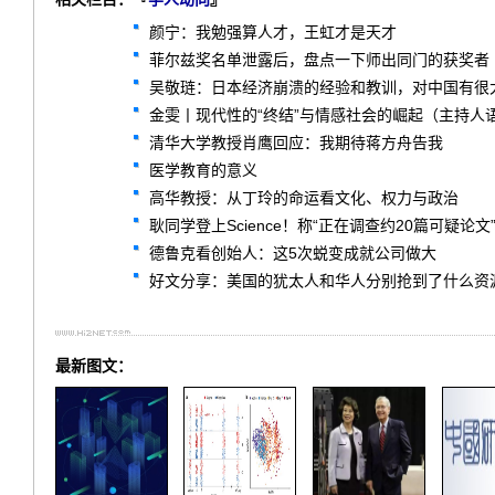
颜宁：我勉强算人才，王虹才是天才
菲尔兹奖名单泄露后，盘点一下师出同门的获奖者
吴敬琏：日本经济崩溃的经验和教训，对中国有很
金雯丨现代性的“终结”与情感社会的崛起（主持人
清华大学教授肖鹰回应：我期待蒋方舟告我
医学教育的意义
高华教授：从丁玲的命运看文化、权力与政治
耿同学登上Science！称“正在调查约20篇可疑论文
德鲁克看创始人：这5次蜕变成就公司做大
好文分享：美国的犹太人和华人分别抢到了什么资
最新图文：