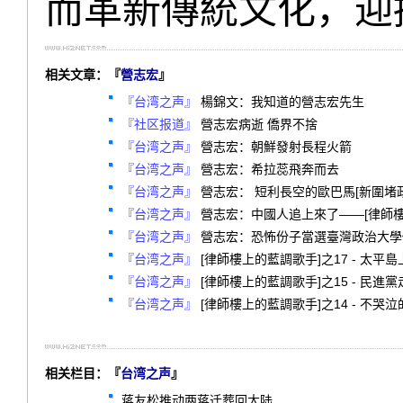
而革新傳統文化，迎
相关文章：『
營志宏
』
『台湾之声』
楊錦文：我知道的營志宏先生
『社区报道』
營志宏病逝 僑界不捨
『台湾之声』
營志宏：朝鮮發射長程火箭
『台湾之声』
營志宏：希拉蕊飛奔而去
『台湾之声』
營志宏： 短利長空的歐巴馬[新圍堵政策
『台湾之声』
營志宏：中國人追上來了——[律師樓
『台湾之声』
營志宏：恐怖份子當選臺灣政治大學
『台湾之声』
[律師樓上的藍調歌手]之17 - 太平
『台湾之声』
[律師樓上的藍調歌手]之15 - 民進
『台湾之声』
[律師樓上的藍調歌手]之14 - 不哭
相关栏目：『
台湾之声
』
蒋友松推动两蒋迁葬回大陆