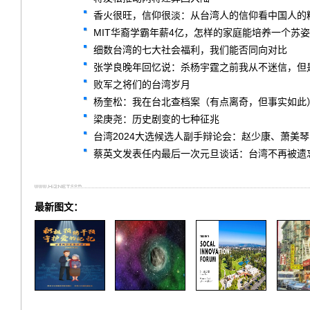
香火很旺，信仰很淡：从台湾人的信仰看中国人的
MIT华裔学霸年薪4亿，怎样的家庭能培养一个苏
细数台湾的七大社会福利，我们能否同向对比
张学良晚年回忆说：杀杨宇霆之前我从不迷信，但
败军之将们的台湾岁月
杨奎松：我在台北查档案（有点离奇，但事实如此
梁庚尧：历史剧变的七种征兆
台湾2024大选候选人副手辩论会：赵少康、萧美
蔡英文发表任内最后一次元旦谈话：台湾不再被遗
最新图文：