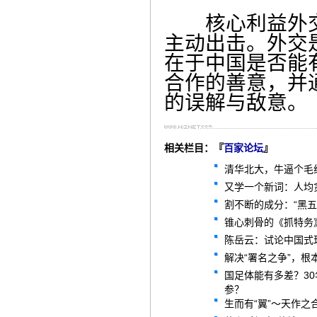
核心利益外交
主动出击。外交
在于中国是否能
合作的善意，并
的误解与敌意。
相关栏目：『
百家论坛
』
清华北大，牛逼个毛
又学一个新词：人均
割不断的成分：“黑五
锥心刺骨的《抓特务
陈岳云：试论中国式
解决“署名之争”，根
国足体能有多差？3
参？
生而有“翼”～天作之