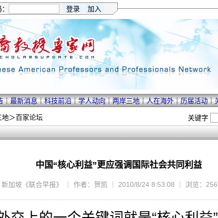
码：
告
｜
最新消息
｜
科技前沿
｜
学人动向
｜
两岸三地
｜
人在海外
｜
历届活动
｜
三地
＞
百家论坛
关键字
中国“核心利益”更应强调国际社会共同利益
新加坡《联合早报》 ｜ 作者：贺凯 ｜ 2010/8/24 8:53:08 ｜ 浏览：256
外交上的一个关键词就是“核心利益