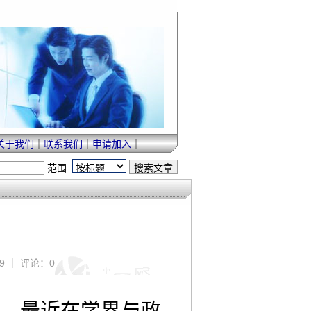
关于我们
｜
联系我们
｜
申请加入
｜
范围
9 ｜ 评论：0
”。最近在学界与政