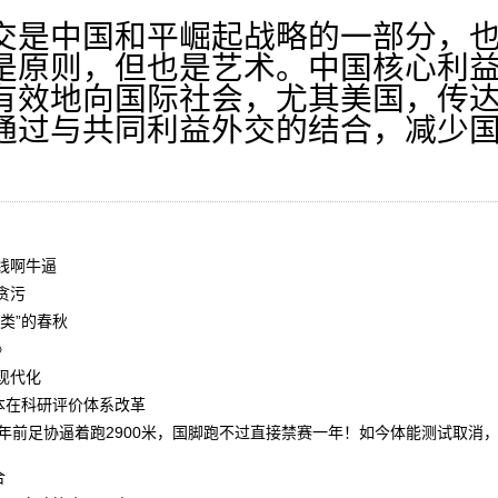
是中国和平崛起战略的一部分，也
是原则，但也是艺术。中国核心利
有效地向国际社会，尤其美国，传
通过与共同利益外交的结合，减少
线啊牛逼
贪污
类”的春秋
》
现代化
本在科研评价体系改革
0年前足协逼着跑2900米，国脚跑不过直接禁赛一年！如今体能测试取消
合