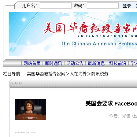
用户名：
密码：
｜
网站首页
｜
即时通讯
｜
活动公告
｜
最新消息
｜
科技前沿
｜
学
栏目导航 —
美国华裔教授专家网
＞
人在海外
＞
商讯税务
美国会要求 FaceBoo
作者：光谱 杜晨 ｜