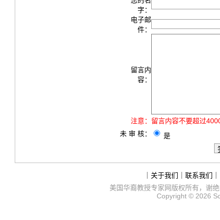
您的名
字：
电子邮
件：
留言内
容：
注意：
留言内容不要超过40
未 审 核：
是
｜
关于我们
｜
联系我们
｜
美国华裔教授专家网
版权所有，谢绝
Copyright © 2026
S