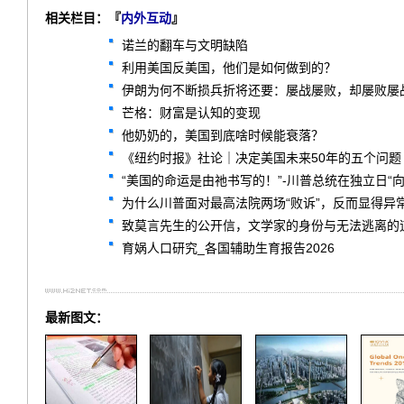
相关栏目：『
内外互动
』
诺兰的翻车与文明缺陷
利用美国反美国，他们是如何做到的？
伊朗为何不断损兵折将还要：屡战屡败，却屡败屡
芒格：财富是认知的变现
他奶奶的，美国到底啥时候能衰落？
《纽约时报》社论｜决定美国未来50年的五个问题
“美国的命运是由祂书写的！”-川普总统在独立日“
为什么川普面对最高法院两场“败诉”，反而显得异
致莫言先生的公开信，文学家的身份与无法逃离的
育娲人口研究_各国辅助生育报告2026
最新图文：