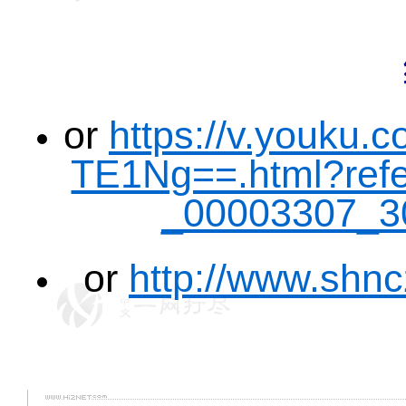
or
https://v.youku
TE1Ng==.html?refer
_00003307_3
or
http://www.shnc