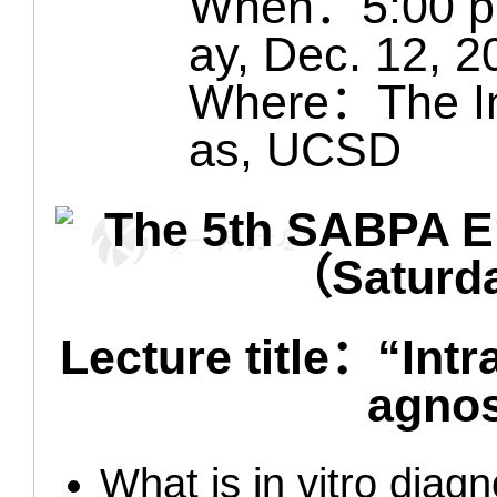
When：5:00 pm
ay, Dec. 12, 2
Where：The Ins
as, UCSD
Lecture title：“Intr
agno
What is in vitro diag