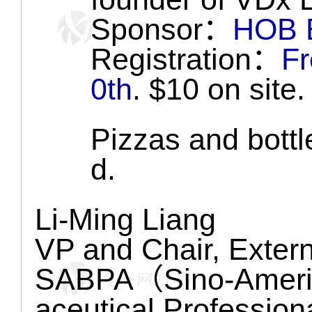
Sponsor：
HOB B
Registration：
Fr
0th
. $10 on site.
Pizzas and bottl
d.
Li-Ming Liang
VP and Chair, Extern
SABPA（Sino-Americ
aceutical Professio