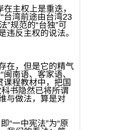
岸在主权上是重迭，
台湾前途由台湾23
法”规范的“台独”可
但是违反主权的说法。
存在，但是它的精气
“闽南语、客家语、
贯课程教材中，把国
的教科书隐然已将所谓
思维与做法，算是对
“一中宪法”为“原