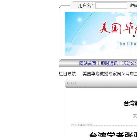
用户名：
密
｜
网站首页
｜
即时通讯
｜
活动公
栏目导航 —
美国华裔教授专家网
＞
两岸
台湾
来
台湾学者张