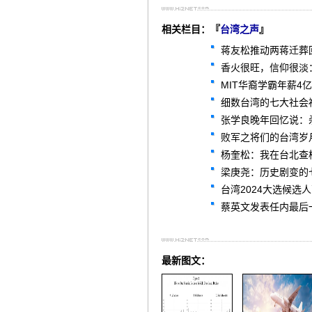
相关栏目：『
台湾之声
』
蒋友松推动两蒋迁葬
香火很旺，信仰很淡
MIT华裔学霸年薪
细数台湾的七大社会
张学良晚年回忆说：
败军之将们的台湾岁
杨奎松：我在台北查
梁庚尧：历史剧变的
台湾2024大选候
蔡英文发表任内最后
最新图文：