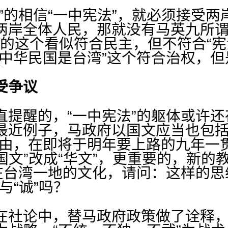
的相信“一中宪法”，就必须接受两
两岸全体人民，那就没有马英九所谓“
”的这个看似符合民主，但不符合“宪
“中华民国是台湾”这个符合治权，
受争议
醒的，“一中宪法”的躯体或许还
最近例子，马政府以国文应当也包括
为由，在即将于明年要上路的九年一
“国文”改成“华文”，更重要的，新
缩在台湾一地的文化，请问：这样的
”与“诚”吗？
论中，替马政府政策做了诠释，即