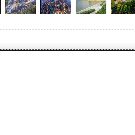
您的名
字：
电子邮
件：
留言内
容：