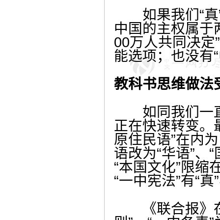
如果我们“真”
中国的主权属于
00万人共同决定
能选项；也没有
教科书思维做法
如同我们一直提
正在快速转变。
原住民语”在内
语改为“华语”、
“本国文化”限
“一中宪法”有“真
《联合报》在社