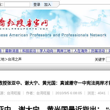
码：
告
｜
最新消息
｜
科技前沿
｜
学人动向
｜
两岸三地
｜
人在海外
｜
历届活动
｜
三地
＞
台湾之声
关键字
教授张亚中、谢大宁、黄光国：真诚遵守一中宪法两岸才
源：台湾旺报 ｜ 作者：台湾旺报 ｜ 2010/9/5 6:08:05 ｜ 浏览：4041 
亚中、谢大宁、黄光国最近指出： “