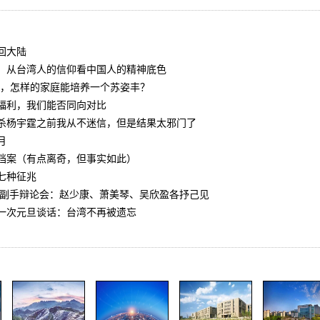
回大陆
：从台湾人的信仰看中国人的精神底色
4亿，怎样的家庭能培养一个苏姿丰？
福利，我们能否同向对比
杀杨宇霆之前我从不迷信，但是结果太邪门了
月
档案（有点离奇，但事实如此）
七种征兆
选人副手辩论会：赵少康、萧美琴、吴欣盈各抒己见
一次元旦谈话：台湾不再被遗忘