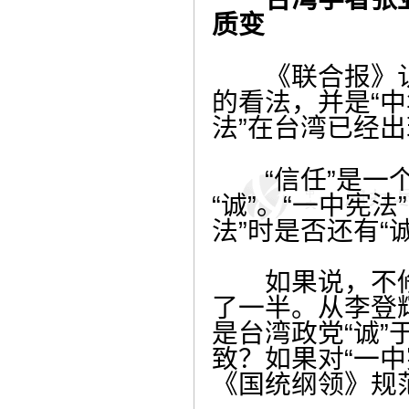
质变
《联合报》认为
的看法，并是“
法”在台湾已经
“信任”是一个
“诚”。“一中宪
法”时是否还有“诚
如果说，不修“
了一半。从李登辉
是台湾政党“诚”
致？如果对“一中
《国统纲领》规范