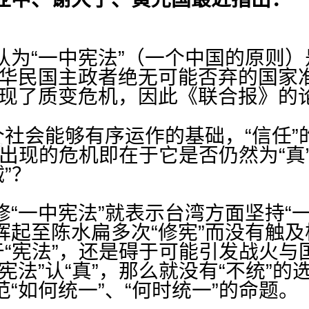
“一中宪法”（一个中国的原则）
中华民国主政者绝无可能否弃的国家准
出现了质变危机，因此《联合报》的
社会能够有序运作的基础，“信任”的
法”出现的危机即在于它是否仍然为“真
”？
一中宪法”就表示台湾方面坚持“一
起至陈水扁多次“修宪”而没有触及
于“宪法”，还是碍于可能引发战火
宪法”认“真”，那么就没有“不统”
“如何统一”、“何时统一”的命题。