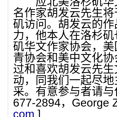
应北美洛杉矶华文
名作家胡发云先生将
矶访问。胡发云的作
力，他本人在洛杉矶
矶华文作家协会，美
青协会和美中文化协
过和喜欢胡发云先生
动，同我们一起尽地
采。有意参与者请与作
677-2894，George Z
com
]