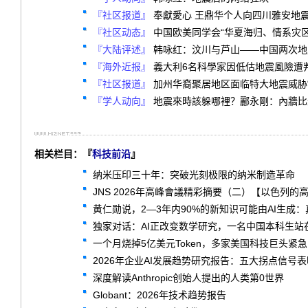
『社区报道』
奉獻愛心 王鼎华个人向四川雅安地
『社区动态』
中国欧美同学会“华夏海归、情系灾区
『大陆评述』
韩咏红：汶川与芦山——中国两次地
『海外近报』
義大利6名科學家因低估地震風險遭
『社区报道』
加州华裔聚居地区面临特大地震威胁“
『学人动向』
地震來時該躲哪裡？酈永剛：內牆比
相关栏目：『
科技前沿
』
纳米压印三十年：突破光刻极限的纳米制造革命
JNS 2026年高峰會議精彩摘要（二）【以色列的
黄仁勋说，2—3年内90%的新知识可能由AI生成
独家对话：AI正改变数学研究，一名中国本科生站
一个月烧掉5亿美元Token，多家美国科技巨头紧
2026年企业AI发展趋势研究报告：五大拐点信号
深度解读Anthropic创始人提出的人类第0世界
Globant：2026年技术趋势报告