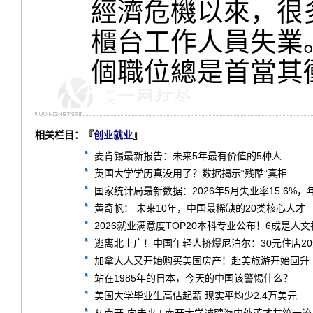
經濟危機以來，很
櫃台工作人員失業
個職位總是首當其
相关栏目：『
创业就业
』
麦肯锡最新报告：未来5年最有价值的5种人
英国大学学历真没用了？数据揭示“残酷”真相
国家统计局最新数据：2026年5月失业率15.6%
黄奇帆： 未来10年，中国最稀缺的20类核心人才
2026就业满意度TOP20本科专业公布！6成是人
逃离北上广！中国年轻人挤爆尼泊尔：30元住店2
加拿大人又开始购买美国房产！赴美旅游开始回升
站在1985年的日本，今天的中国该警惕什么？
美国大学毕业生高估起薪 现实平均少2.4万美元