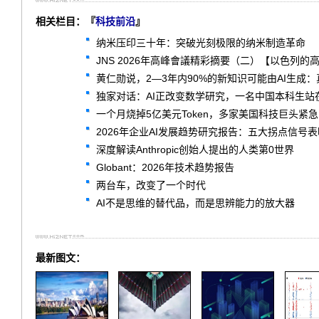
相关栏目：『
科技前沿
』
纳米压印三十年：突破光刻极限的纳米制造革命
JNS 2026年高峰會議精彩摘要（二）【以色列的
黄仁勋说，2—3年内90%的新知识可能由AI生成
独家对话：AI正改变数学研究，一名中国本科生站
一个月烧掉5亿美元Token，多家美国科技巨头紧
2026年企业AI发展趋势研究报告：五大拐点信号
深度解读Anthropic创始人提出的人类第0世界
Globant：2026年技术趋势报告
两台车，改变了一个时代
AI不是思维的替代品，而是思辨能力的放大器
最新图文：