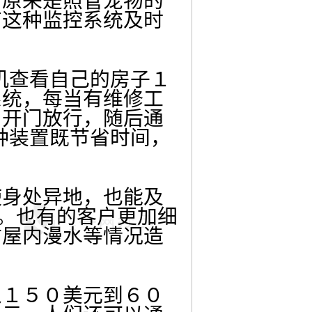
，原来是照管宠物的
有这种监控系统及时
机查看自己的房子１
系统，每当有维修工
，开门放行，随后通
种装置既节省时间，
身处异地，也能及
目。也有的客户更加细
防屋内漫水等情况造
１５０美元到６０