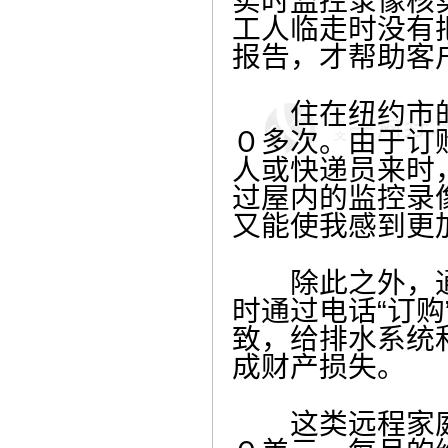
实时监控录像核
工人临走时没有
报告，才帮助客
住在纽约市的伊
０多次。由于订
人或快递员来时
过屋内的监控录
又能使我感到更
除此之外，通
时通过电话“订
致，给排水系统
成财产损失。
这类远程家庭