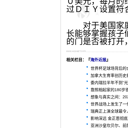
０美元，每月的
过ＤＩＹ设置符
对于美国家庭
长能够掌握孩子
的门是否被打开
相关栏目：『
海外近报
』
世界杯足球场背后的
加拿大生育率创历史新
委内瑞拉半年不到“
靠照相起家的180岁
想象与真实之间：2
世界战场上发生了一
瑞典正上演全球最令
影响深远 金正恩彻底
亚洲沙皇坎贝尔、前