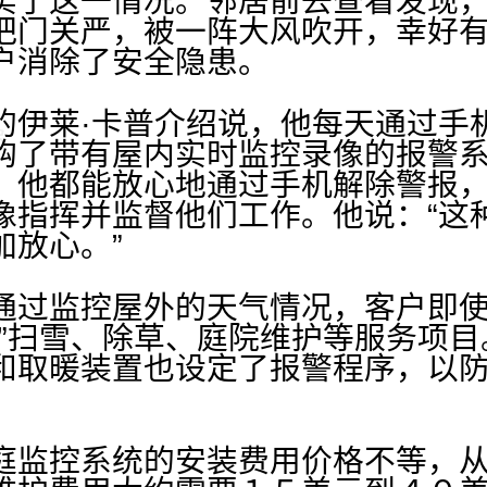
实了这一情况。邻居前去查看发现
把门关严，被一阵大风吹开，幸好
户消除了安全隐患。
莱·卡普介绍说，他每天通过手
购了带有屋内实时监控录像的报警
，他都能放心地通过手机解除警报
像指挥并监督他们工作。他说：“这
加放心。”
过监控屋外的天气情况，客户即使
购”扫雪、除草、庭院维护等服务项
和取暖装置也设定了报警程序，以
监控系统的安装费用价格不等，从