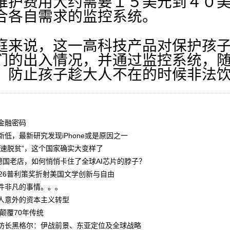
维护费用大约需要１５美元到４０
合各自需求的监控系统。
来说，这一高科技产品对保护孩子
们的出入情况，并通过监控系统，
，防止孩子趁大人不在的时候非法
金融密码
低，最新研究发现iPhone或是原因之一
光速脱贫”，这个国家确实大变样了
德国老店，如何悄悄卡住了全球AI芯片的脖子？
026普利策奖折射美国文学创新与自由
件非凡的事情。。。
人意外的资本主义转型
颠覆70年传统
防长黑格尔：伊战前景、东亚定位及全球战略