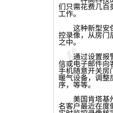
们只需花费几百
工作。
这种新型安保
控录像，从房门
之中。
通过设置报警
信或电子邮件向
手机随意开关房
暖气设备，调整
序，等等。
美国肯塔基州伊
名客户最近在度