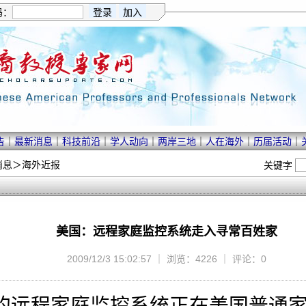
码：
告
｜
最新消息
｜
科技前沿
｜
学人动向
｜
两岸三地
｜
人在海外
｜
历届活动
｜
消息
＞
海外近报
关键字
美国：远程家庭监控系统走入寻常百姓家
2009/12/3 15:02:57 ｜ 浏览：4226 ｜ 评论：0
远程家庭监控系统正在美国普通家