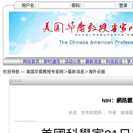
用户名：
密码：
｜
网站首页
｜
即时通讯
｜
活动公告
｜
最新消息
｜
科技前沿
｜
学
栏目导航 —
美国华裔教授专家网
＞
最新消息
＞
海外近报
NIH：網路霸凌
来源：世界新聞網 ｜ 作者：編譯戴開元 ｜ 