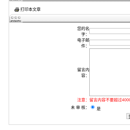
打印本文章
您的名
字：
电子邮
件：
留言内
容：
注意：
留言内容不要超过40
未 审 核：
是